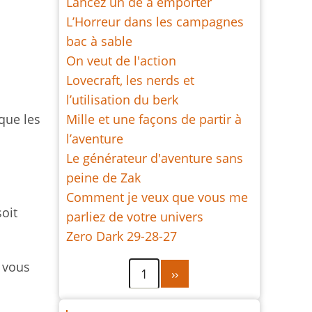
Lancez un dé à emporter
L’Horreur dans les campagnes
bac à sable
On veut de l'action
Lovecraft, les nerds et
l’utilisation du berk
Mille et une façons de partir à
que les
l’aventure
Le générateur d'aventure sans
peine de Zak
Comment je veux que vous me
soit
parliez de votre univers
Zero Dark 29-28-27
 vous
Pagination
Page
1
››
suivante