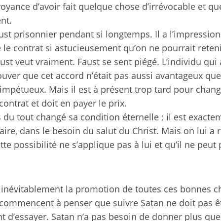
royance d’avoir fait quelque chose d’irrévocable et qu
nt.
st prisonnier pendant si longtemps. Il a l’impression
é le contrat si astucieusement qu’on ne pourrait reten
ust veut vraiment. Faust se sent piégé. L’individu qui
trouver que cet accord n’était pas aussi avantageux que
t impétueux. Mais il est à présent trop tard pour chang
contrat et doit en payer le prix.
 du tout changé sa condition éternelle ; il est exacte
ire, dans le besoin du salut du Christ. Mais on lui a 
 possibilité ne s’applique pas à lui et qu’il ne peut 
ue inévitablement la promotion de toutes ces bonnes 
s commencent à penser que suivre Satan ne doit pas êt
nt d’essayer. Satan n’a pas besoin de donner plus qu