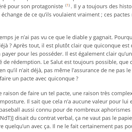
(
1
)
éré pour son protagoniste
. Il y a toujours des hist
échange de ce qu’ils voulaient vraiment ; ces pactes
emps je n’ai pas vu ce que le diable y gagnait. Pourqu
éjà ? Après tout, il est plutôt clair que quiconque es
 à payer pour les posséder. Il est également clair qu’un
té de rédemption. Le Salut est toujours possible, que c
ien qu’il n’ait déjà, pas même l’assurance de ne pas le
 faire un pacte avec quiconque ?
e raison de faire un tel pacte, une raison très comple
posture. Il sait que cela n’a aucune valeur pour lui 
 baseball aussi connu pour de nombreux aphorismes
dT)] disait du contrat verbal, ça ne vaut pas le papie
dre quelqu’un avec ça. Il ne le fait certainement pas po