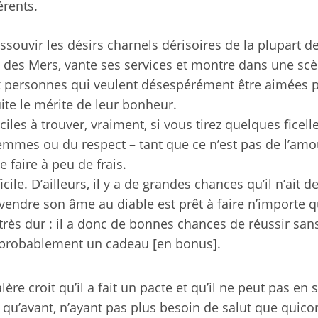
érents.
assouvir les désirs charnels dérisoires de la plupart d
re des Mers, vante ses services et montre dans une sc
 personnes qui veulent désespérément être aimées p
uite le mérite de leur bonheur.
iles à trouver, vraiment, si vous tirez quelques ficell
 femmes ou du respect – tant que ce n’est pas de l’am
faire à peu de frais.
cile. D’ailleurs, il y a de grandes chances qu’il n’ait d
 vendre son âme au diable est prêt à faire n’importe q
 très dur : il a donc de bonnes chances de réussir san
t probablement un cadeau [en bonus].
e croit qu’il a fait un pacte et qu’il ne peut pas en sor
qu’avant, n’ayant pas plus besoin de salut que quico