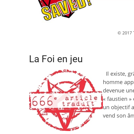
© 2017 
La Foi en jeu
Il existe, 
homme appelé
devenue une 
« faustien »
un objectif 
vend son âm