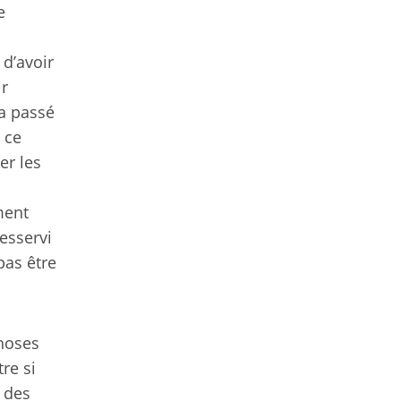
e
 d’avoir
ir
 a passé
 ce
er les
ment
resservi
pas être
choses
re si
e des