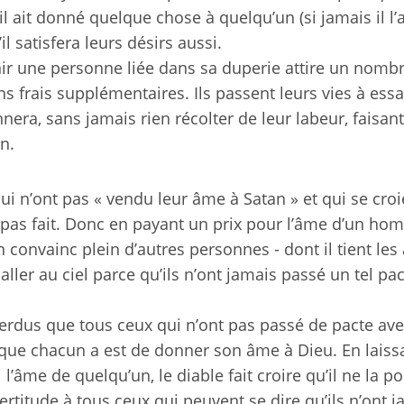
il ait donné quelque chose à quelqu’un (si jamais il l’
il satisfera leurs désirs aussi.
nir une personne liée dans sa duperie attire un nombr
s frais supplémentaires. Ils passent leurs vies à ess
nnera, sans jamais rien récolter de leur labeur, faisant
n.
 qui n’ont pas « vendu leur âme à Satan » et qui se croi
t pas fait. Donc en payant un prix pour l’âme d’un h
n convainc plein d’autres personnes - dont il tient le
ller au ciel parce qu’ils n’ont jamais passé un tel pa
rdus que tous ceux qui n’ont pas passé de pacte ave
r que chacun a est de donner son âme à Dieu. En laiss
i l’âme de quelqu’un, le diable fait croire qu’il ne la 
ertitude à tous ceux qui peuvent se dire qu’ils n’ont 