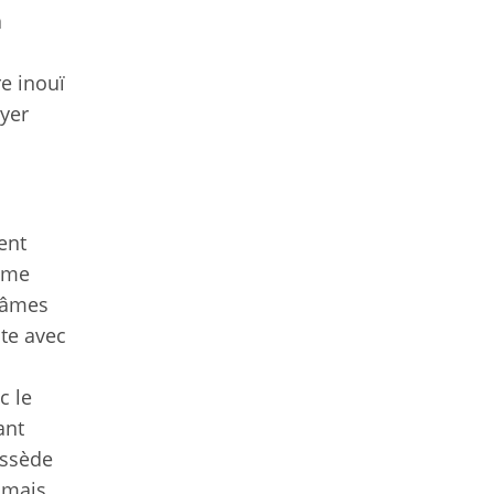
a
e inouï
ayer
ent
omme
s âmes
cte avec
c le
ant
possède
jamais