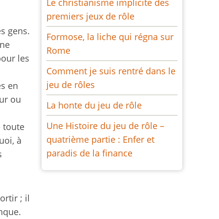
Le christianisme implicite des
premiers jeux de rôle
es gens.
Formose, la liche qui régna sur
ène
Rome
our les
Comment je suis rentré dans le
jeu de rôles
es en
our ou
La honte du jeu de rôle
Une Histoire du jeu de rôle –
e toute
quatrième partie : Enfer et
uoi, à
paradis de la finance
s
tir ; il
nque.