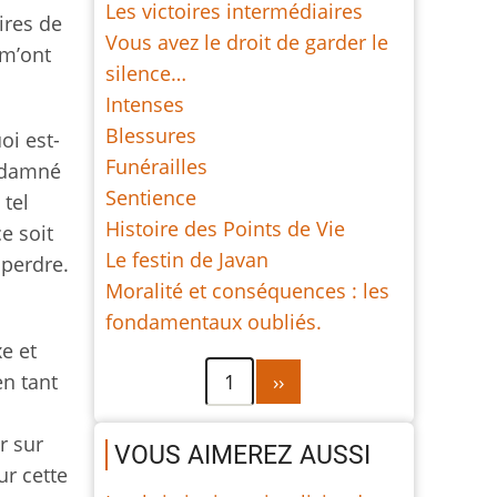
Les victoires intermédiaires
oires de
Vous avez le droit de garder le
 m’ont
silence…
Intenses
Blessures
oi est-
Funérailles
t damné
Sentience
 tel
Histoire des Points de Vie
e soit
Le festin de Javan
 perdre.
Moralité et conséquences : les
fondamentaux oubliés.
xe et
Pagination
Page
1
››
en tant
suivante
r sur
VOUS AIMEREZ AUSSI
ur cette