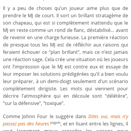
Il y a peu de choses qu’un joueur aime plus que de
prendre le MJ de court. Il sort un brillant stratagème de
son chapeau, qui est si complètement inattendu que le
MJ en reste comme un rond de flanc, déstabilisé… avant
de revenir en une charge furieuse. La première réaction
de presque tous les MJ est de réfléchir aux raisons qui
feraient échouer ce “plan brillant”, mais ce n’est jamais
une réaction sage. Cela crée une situation où les joueurs
ont l’impression que le MJ est contre eux et essaye de
leur imposer les solutions prédigérées qu’il a bien voulu
leur préparer, à un demi-doigt seulement d’un scénario
complètement dirigiste. Les mots qui viennent pour
décrire l’atmosphère qui en découle sont “délétère”,
“sur la défensive”, “toxique”.
Comme Johnn Four le suggère dans
Dites oui, mais n'y
passez pas des heures
, et en lisant entre les lignes, il
ptgptb
vaut largement mieux regarder les raisons pour