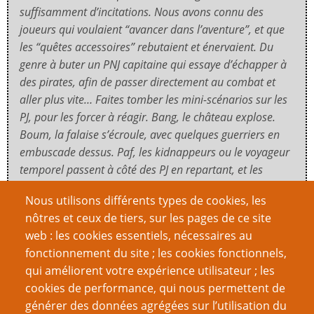
suffisamment d’incitations. Nous avons connu des
joueurs qui voulaient “avancer dans l’aventure”, et que
les “quêtes accessoires” rebutaient et énervaient. Du
genre à buter un PNJ capitaine qui essaye d’échapper à
des pirates, afin de passer directement au combat et
aller plus vite… Faites tomber les mini-scénarios sur les
PJ, pour les forcer à réagir. Bang, le château explose.
Boum, la falaise s’écroule, avec quelques guerriers en
embuscade dessus. Paf, les kidnappeurs ou le voyageur
temporel passent à côté des PJ en repartant, et les
mitraillent/frappent au passage.
Nous utilisons différents types de cookies, les
nôtres et ceux de tiers, sur les pages de ce site
web : les cookies essentiels, nécessaires au
Créer des PNJ instantanés
fonctionnement du site ; les cookies fonctionnels,
qui améliorent votre expérience utilisateur ; les
J’ai une recette simple pour les PNJ instantanés : je
cookies de performance, qui nous permettent de
prends un attribut typique de la fonction du personnage
générer des données agrégées sur l’utilisation du
et je l’amplifie, puis je lui adjoins un second attribut