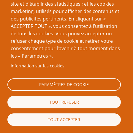
site et d’établir des statistiques ; et les cookies
typique et je l’inverse. L’idée est que l’amplification du
marketing, utilisés pour afficher des contenus et
premier a permis au personnage de réussir dans sa
des publicités pertinents. En cliquant sur «
carrière (ou dans son rôle dans l’intrigue), en dépit de
ACCEPTER TOUT », vous consentez à l’utilisation
l’adversité.
de tous les cookies. Vous pouvez accepter ou
refuser chaque type de cookie et retirer votre
Voici des exemples de cette approche :
consentement pour l’avenir à tout moment dans
les « Paramètres ».
Un magicien ayant une connaissance aiguë de la
théorie occulte se saoule tous les jours pour oublier
Information sur les cookies
les horreurs qu’il a rencontrées
Un combattant naturellement doué et compétent
PARAMÈTRES DE COOKIE
dont l’ego le conduit à la frime et à d’autres
démonstrations flamboyantes au détriment de ses
TOUT REFUSER
succès martiaux
Un larron dont les talents ne sont surpassés que par
TOUT ACCEPTER
son incapacité à contenir ses fanfaronnades et sa
vantardise