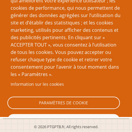
qui améliorent votre expérience utilisateur ; les
cookies de performance, qui nous permettent de
Créer un nouveau compte
générer des données agrégées sur l’utilisation du
site et d’établir des statistiques ; et les cookies
Réinitialiser votre mot de passe
marketing, utilisés pour afficher des contenus et
des publicités pertinents. En cliquant sur «
VOUS AIMEREZ AUSSI
ACCEPTER TOUT », vous consentez à l’utilisation
de tous les cookies. Vous pouvez accepter ou
Trucs de MJ : Désamorcer des pièges magiques
refuser chaque type de cookie et retirer votre
consentement pour l’avenir à tout moment dans
Tout le monde est magique
les « Paramètres ».
Avoir confié son nom véritable
Information sur les cookies
Un Sort nommé Catherine
JdR et Tatouages
PARAMÈTRES DE COOKIE
TOUT REFUSER
© 2026 PTGPTB.fr, All rights reserved.