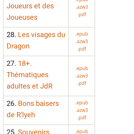
Joueurs et des
.azw3
.pdf
Joueuses
28.
Les visages du
.epub
.azw3
Dragon
.pdf
27.
18+.
.epub
Thématiques
.azw3
.pdf
adultes et JdR
26.
Bons baisers
.epub
.azw3
de R'lyeh
.pdf
25.
Souvenirs,
.epub