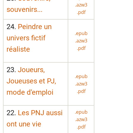
.azw3
souvenirs...
.pdf
24.
Peindre un
.epub
univers fictif
.azw3
.pdf
réaliste
23.
Joueurs,
.epub
Joueuses et PJ,
.azw3
.pdf
mode d'emploi
22.
Les PNJ aussi
.epub
.azw3
ont une vie
.pdf