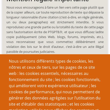
Nous vous encourageons à faire un lien vers cette page plutôt que
de la copier ailleurs, car toute reproduction de texte qui dépasse la
longueur raisonnable d’une citation (c’est-à-dire, en règle générale,
un ou deux paragraphes) est strictement interdite. Si vous
reproduisez une grande partie ou la totalité du texte de cette page
sans l’autorisation écrite de PTGPTB.fr, et que vous diffusez ladite
copie publiquement (sites Web, blogs, forums, imprimés, etc.),
vous reconnaissez que vous commettez délibérément une
violation des lois sur le droit d’auteur, c’est-à-dire un acte illégal
passible de poursuites judiciaires.
Nous utilisons différents types de cookies, les
nôtres et ceux de tiers, sur les pages de ce site
web : les cookies essentiels, nécessaires au
fonctionnement du site ; les cookies fonctionnels,
Recherche
qui améliorent votre expérience utilisateur ; les
cookies de performance, qui nous permettent de
générer des données agrégées sur l’utilisation du
site et d’établir des statistiques ; et les cookies
Nom d'utilisateur