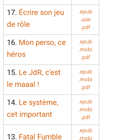
17.
Écrire son jeu
.epub
.azw
de rôle
.pdf
16.
Mon perso, ce
.epub
.mobi
héros
.pdf
15.
Le JdR, c'est
.epub
.mobi
le maaal !
.pdf
14.
Le système,
.epub
.mobi
cet important
.pdf
.epub
13.
Fatal Fumble
.mobi