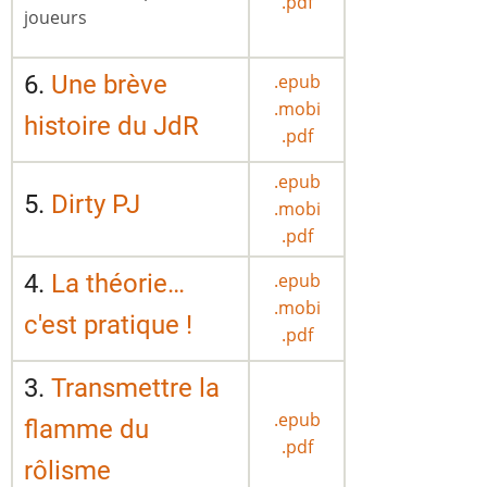
.pdf
joueurs
6.
Une brève
.epub
.mobi
histoire du JdR
.pdf
.epub
5.
Dirty PJ
.mobi
.pdf
4.
La théorie…
.epub
.mobi
c'est pratique !
.pdf
3.
Transmettre la
.epub
flamme du
.pdf
rôlisme