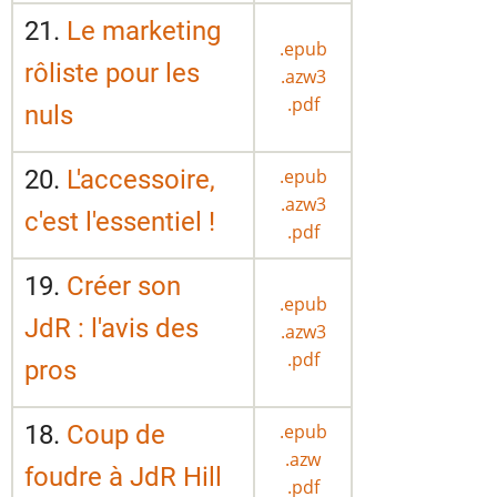
21.
Le marketing
.epub
rôliste pour les
.azw3
.pdf
nuls
20.
L'accessoire,
.epub
.azw3
c'est l'essentiel !
.pdf
19.
Créer son
.epub
JdR : l'avis des
.azw3
.pdf
pros
18.
Coup de
.epub
.azw
foudre à JdR Hill
.pdf