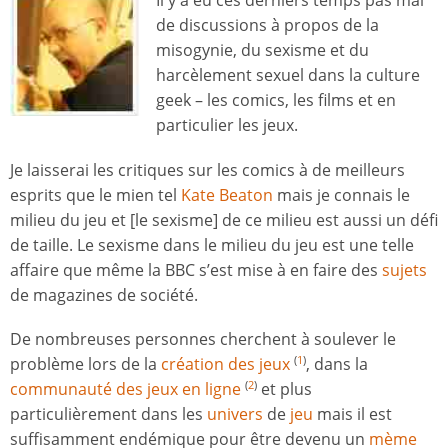
Il y a eu ces derniers temps pas mal
de discussions à propos de la
misogynie, du sexisme et du
harcèlement sexuel dans la culture
geek – les comics, les films et en
particulier les jeux.
Je laisserai les critiques sur les comics à de meilleurs
esprits que le mien tel
Kate Beaton
mais je connais le
milieu du jeu et [le sexisme] de ce milieu est aussi un défi
de taille. Le sexisme dans le milieu du jeu est une telle
affaire que même la BBC s’est mise à en faire des
sujets
de magazines de société.
De nombreuses personnes cherchent à soulever le
problème lors de la
création des jeux
, dans la
(
1
)
communauté des jeux en ligne
et plus
(
2
)
particulièrement dans les
univers
de
jeu
mais il est
suffisamment endémique pour être devenu un
mème