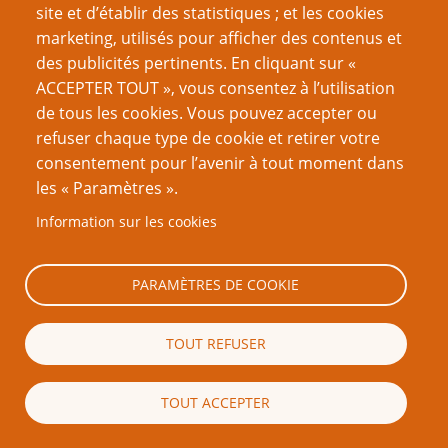
site et d’établir des statistiques ; et les cookies
marketing, utilisés pour afficher des contenus et
Ajouter un commentaire
des publicités pertinents. En cliquant sur «
ACCEPTER TOUT », vous consentez à l’utilisation
Votre nom
de tous les cookies. Vous pouvez accepter ou
refuser chaque type de cookie et retirer votre
consentement pour l’avenir à tout moment dans
Courriel
les « Paramètres ».
Information sur les cookies
Le contenu de ce champ sera maintenu privé et ne sera
pas affiché publiquement.
PARAMÈTRES DE COOKIE
Page d'accueil
TOUT REFUSER
Auteur
TOUT ACCEPTER
Utilisez ce champ si vous souhaitez faire apparaître votre