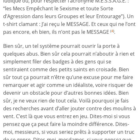
ludique ou, pour respecter l’acronyme M.E.S.S.A.G.E. :
“les Mecs Empêchant le Sexisme et toute Sorte
d’Agression dans leurs Groupes et leur Entourage”). Un
t-shirt clamant : J’ai reçu le MESSAGE. Et ceux qui ne l’ont
pas encore, eh bien, ils n’ont pas le MESSAGE
.
(
4
)
Bien sûr, un tel système pourrait ouvrir la porte à
quelques abus. Bien sûr cela pourrait n’aboutir à rien et
simplement filer des badges à des gens qui se
sentiraient comme des petits saints en croisade. Bien
sûr tout ça pourrait n’être qu’une excuse pour me faire
remarquer et agir comme un idéaliste, voire risquer de
devenir un obstacle pour d’autres bonnes idées. Bien
sûr, je ne veux rien de tout cela. Voilà pourquoi je fais
des recherches avant d’aller jouter contre des moulins à
vent. C’est là que vous entrez en jeu. Dites-moi si vous
pensez que ça peut faire la moindre différence. Dites-
moi, messieurs, si vous seriez prêts à supporter un truc
de ce genre. Dites-moi, mesdames, si vous pensez que