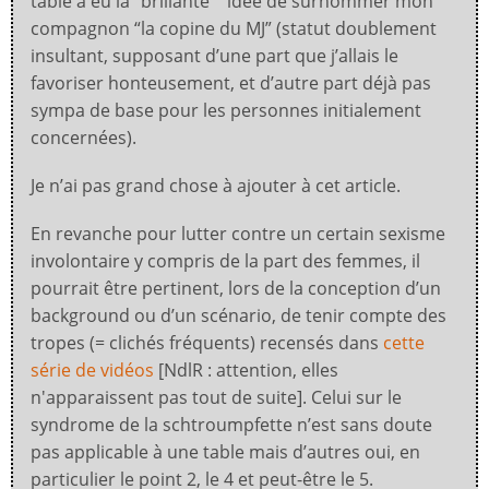
table a eu la “brillante”” idée de surnommer mon
compagnon “la copine du MJ” (statut doublement
insultant, supposant d’une part que j’allais le
favoriser honteusement, et d’autre part déjà pas
sympa de base pour les personnes initialement
concernées).
Je n’ai pas grand chose à ajouter à cet article.
En revanche pour lutter contre un certain sexisme
involontaire y compris de la part des femmes, il
pourrait être pertinent, lors de la conception d’un
background ou d’un scénario, de tenir compte des
tropes (= clichés fréquents) recensés dans
cette
série de vidéos
[NdlR : attention, elles
n'apparaissent pas tout de suite]. Celui sur le
syndrome de la schtroumpfette n’est sans doute
pas applicable à une table mais d’autres oui, en
particulier le point 2, le 4 et peut-être le 5.