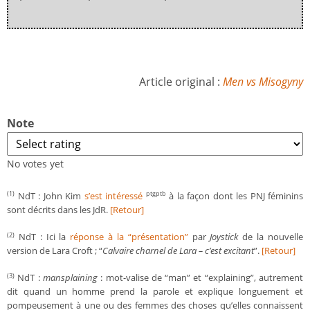
Article original :
Men vs Misogyny
Note
No votes yet
NdT : John Kim
s’est intéressé
à la façon dont les PNJ féminins
(1)
ptgptb
sont décrits dans les JdR.
[Retour]
NdT : Ici la
réponse à la “présentation”
par
Joystick
de la nouvelle
(2)
version de Lara Croft ; “
Calvaire charnel de Lara – c’est excitant
”.
[Retour]
NdT :
mansplaining
: mot-valise de “man” et “explaining”, autrement
(3)
dit quand un homme prend la parole et explique longuement et
pompeusement à une ou des femmes des choses qu’elles connaissent