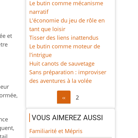
Le butin comme mécanisme
narratif
L'économie du jeu de rôle en
tant que loisir
ée et
Tisser des liens inattendus
être
Le butin comme moteur de
l’intrigue
Huit canots de sauvetage
Sans préparation : improviser
des aventures à la volée
ueur
formée,
Pagination
Page
‹‹
2
précédente
VOUS AIMEREZ AUSSI
ence
quent,
Familiarité et Mépris
ail