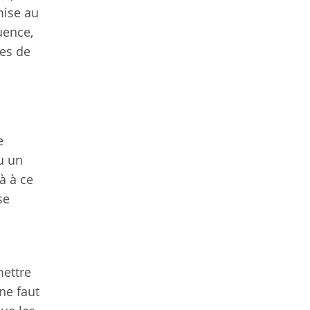
mise au
uence,
res de
e
u un
à à ce
se
mettre
 ne faut