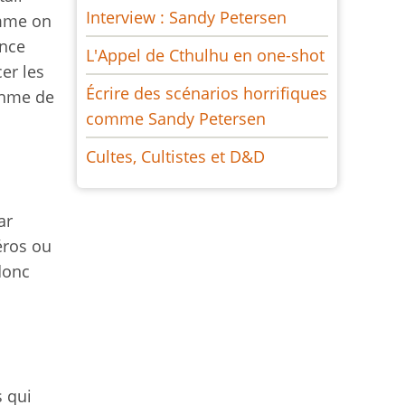
Interview : Sandy Petersen
omme on
once
L'Appel de Cthulhu en one-shot
cer les
Écrire des scénarios horrifiques
thme de
comme Sandy Petersen
Cultes, Cultistes et D&D
ar
éros ou
donc
s qui