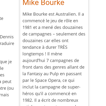
Mike Bourke
Mike Bourke est Australien. Il a
te
commencé le jeu de rôle en
1981 et a mené des douzaines
de campagnes – seulement des
 Dennis
douzaines car elles ont
traduire
tendance à durer TRÈS
longtemps ! Il mène
aujourd’hui 7 campagnes de
que je
front dans des genres allant de
le
la Fantasy au Pulp en passant
des
par le Space Opera, ce qui
a peut
inclut la campagne de super-
tre (ou
héros qu’il a commencé en
 mais
1982. Il a écrit de nombreux