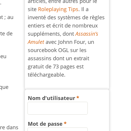
articles, entre autres pour le
.
site
Roleplaying Tips
. Il a
t ; au
inventé des systèmes de règles
entiers et écrit de nombreux
rte de
suppléments, dont
Assassin’s
Amulet
avec Johnn Four, un
sourcebook OGL sur les
jeu
assassins dont un extrait
gratuit de 73 pages est
téléchargeable.
 que
Nom d'utilisateur
Mot de passe
tre dans