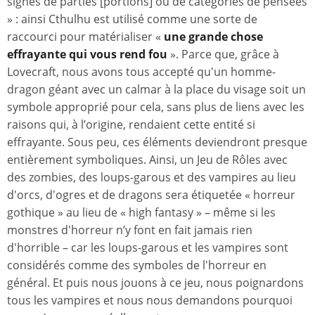
signes de parties [portions] ou de catégories de pensées
» : ainsi Cthulhu est utilisé comme une sorte de
raccourci pour matérialiser «
une grande chose
effrayante qui vous rend fou
». Parce que, grâce à
Lovecraft, nous avons tous accepté qu'un homme-
dragon géant avec un calmar à la place du visage soit un
symbole approprié pour cela, sans plus de liens avec les
raisons qui, à l’origine, rendaient cette entité si
effrayante. Sous peu, ces éléments deviendront presque
entièrement symboliques. Ainsi, un Jeu de Rôles avec
des zombies, des loups-garous et des vampires au lieu
d'orcs, d'ogres et de dragons sera étiquetée « horreur
gothique » au lieu de « high fantasy » – même si les
monstres d'horreur n’y font en fait jamais rien
d'horrible – car les loups-garous et les vampires sont
considérés comme des symboles de l'horreur en
général. Et puis nous jouons à ce jeu, nous poignardons
tous les vampires et nous nous demandons pourquoi