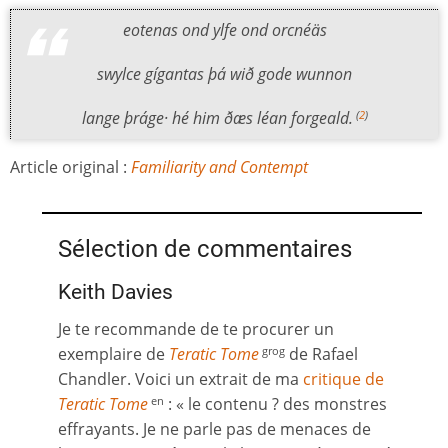
eotenas ond ylfe ond orcnéäs
swylce gígantas þá wið gode wunnon
lange þráge· hé him ðæs léan forgeald.
(
2
)
Article original :
Familiarity and Contempt
Sélection de commentaires
Keith Davies
Je te recommande de te procurer un
exemplaire de
Teratic Tome
de Rafael
grog
Chandler. Voici un extrait de ma
critique de
Teratic Tome
: « le contenu ? des monstres
en
effrayants. Je ne parle pas de menaces de