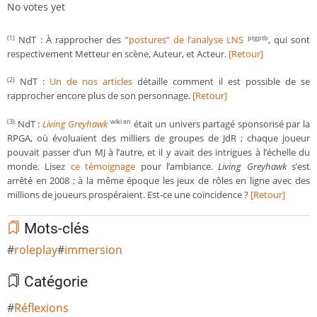
No votes yet
NdT : À rapprocher des
“postures” de l’analyse LNS
, qui sont
(1)
ptgptb
respectivement Metteur en scène, Auteur, et Acteur.
[Retour]
NdT :
Un de nos articles
détaille comment il est possible de se
(2)
rapprocher encore plus de son personnage.
[Retour]
NdT :
Living Greyhawk
était un univers partagé sponsorisé par la
(3)
wiki en
RPGA, où évoluaient des milliers de groupes de JdR ; chaque joueur
pouvait passer d’un MJ à l’autre, et il y avait des intrigues à l’échelle du
monde. Lisez
ce témoignage
pour l’ambiance.
Living Greyhawk
s’est
arrêté en 2008 ; à la même époque les jeux de rôles en ligne avec des
millions de joueurs prospéraient. Est-ce une coïncidence ?
[Retour]
Mots-clés
roleplay
immersion
Catégorie
Réflexions