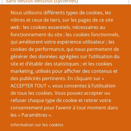
Sans dessus-dessous (systèmes)
Tout le monde est magique
Nous utilisons différents types de cookies, les
Rapport de mission
nôtres et ceux de tiers, sur les pages de ce site
Ode aux Indés
web : les cookies essentiels, nécessaires au
Les jeux en une page sont-ils sans valeur ?
fonctionnement du site ; les cookies fonctionnels,
La Carte-X ne vous sauvera pas de tout
qui améliorent votre expérience utilisateur ; les
Défi du gamer : un jeu par saison
cookies de performance, qui nous permettent de
générer des données agrégées sur l’utilisation du
Page
Pagination
1
››
site et d’établir des statistiques ; et les cookies
suivante
marketing, utilisés pour afficher des contenus et
VOUS AIMEREZ AUSSI
des publicités pertinents. En cliquant sur «
ACCEPTER TOUT », vous consentez à l’utilisation
Être un meilleur joueur
de tous les cookies. Vous pouvez accepter ou
refuser chaque type de cookie et retirer votre
Le problème général de l’Indexicalité dans la création
consentement pour l’avenir à tout moment dans
de GN
les « Paramètres ».
Romance et Jeu de Rôles : des biais de genre ?
Information sur les cookies
Quelle est ton intention ?