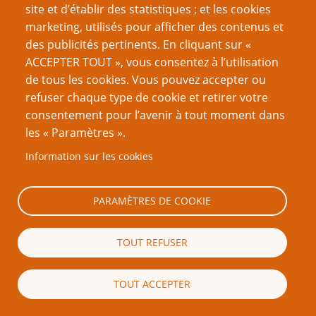
site et d’établir des statistiques ; et les cookies
Ne pas comprendre le but véritable des termes:
marketing, utilisés pour afficher des contenus et
permettre aux gens de prendre plus de plaisir quand
des publicités pertinents. En cliquant sur «
ils font du jeu de rôle.
ACCEPTER TOUT », vous consentez à l’utilisation
de tous les cookies. Vous pouvez accepter ou
vers le chapitre trois
refuser chaque type de cookie et retirer votre
consentement pour l’avenir à tout moment dans
les « Paramètres ».
Note
Information sur les cookies
No votes yet
PARAMÈTRES DE COOKIE
NdT : Ne pas confondre la Prémisse initiale et la Prémisse développée,
(1)
dont il s'agit ici. La Prémisse initiale désigne aujourd'hui uniquement la
proposition créative Narrativiste. C’est plus une « situation initiale »
TOUT REFUSER
pour le contenu fictif. Le terme utilisé actuellement à la place de
Prémisse Développée est creative agenda - lit. le programme de création
collective, ou en français la proposition créative, plutôt le genre de
TOUT ACCEPTER
décisions et de priorités qu'ont les joueurs, attention donc au contexte!