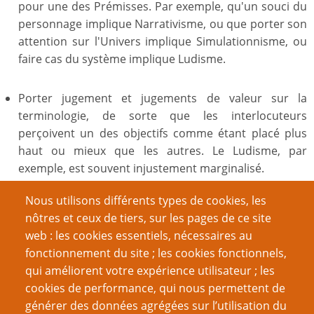
pour une des Prémisses. Par exemple, qu'un souci du
personnage implique Narrativisme, ou que porter son
attention sur l'Univers implique Simulationnisme, ou
faire cas du système implique Ludisme.
Porter jugement et jugements de valeur sur la
terminologie, de sorte que les interlocuteurs
perçoivent un des objectifs comme étant placé plus
haut ou mieux que les autres. Le Ludisme, par
exemple, est souvent injustement marginalisé.
Nous utilisons différents types de cookies, les
Croire que la fonction des termes est un moyen de
nôtres et ceux de tiers, sur les pages de ce site
classifier la création de JdR. Ils sont utilisés en relation
web : les cookies essentiels, nécessaires au
avec la création de JdR, mais une fois de plus comme
fonctionnement du site ; les cookies fonctionnels,
raccourcis: dire qu'un JdR est de « conception
qui améliorent votre expérience utilisateur ; les
Narrativiste », par exemple, signifie en réalité « Le
cookies de performance, qui nous permettent de
contenu de ce JdR facilite des parties Narrativistes ».
générer des données agrégées sur l’utilisation du