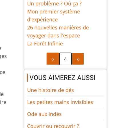
Un problème ? Où ça ?
Mon premier système
d'expérience
26 nouvelles manières de
voyager dans l'espace
La Forêt Infinie
e
ges
Pagination
Page
Page
‹‹
4
››
précédente
suivante
 ce
VOUS AIMEREZ AUSSI
Une histoire de dés
de
Les petites mains invisibles
ire
Ode aux Indés
Couvrir ou recouvrir ?