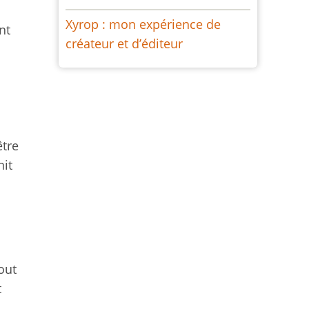
Xyrop : mon expérience de
nt
créateur et d’éditeur
être
nit
out
t