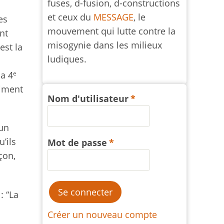
fuses, d-fusion, d-constructions
et ceux du
MESSAGE
, le
es
mouvement qui lutte contre la
nt
misogynie dans les milieux
est la
ludiques.
e
a 4
aiment
Nom d'utilisateur
’un
’ils
Mot de passe
çon,
: “La
Créer un nouveau compte