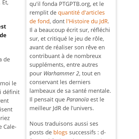
 Et,
qu'il fonda PTGPTB.org, et le
remplit de
quantité d'articles
de fond
, dont
l'Histoire du JdR
.
est
Il a beaucoup écrit sur, réfléchi
 de
sur, et critiqué le jeu de rôle,
avant de réaliser son rêve en
contribuant à de nombreux
a de
suppléments, entre autres
pour
Warhammer 2
, tout en
conservant les derniers
 moi le
lambeaux de sa santé mentale.
i définit
Il pensait que
Paranoïa
est le
vent
meilleur JdR de l’univers.
isent
riez
Nous traduisons aussi ses
e Cale-
posts de
blogs
successifs : d-