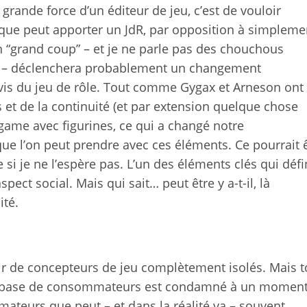
grande force d’un éditeur de jeu, c’est de vouloir
que peut apporter un JdR, par opposition à simpleme
ain “grand coup” – et je ne parle pas des chouchous
– déclenchera probablement un changement
vis du jeu de rôle. Tout comme Gygax et Arneson ont
 et de la continuité (et par extension quelque chose
game avec figurines, ce qui a changé notre
ue l’on peut prendre avec ces éléments. Ce pourrait 
si je ne l’espère pas. L’un des éléments clés qui défi
spect social. Mais qui sait… peut être y a-t-il, là
ité.
ir de concepteurs de jeu complètement isolés. Mais t
ne base de consommateurs est condamné à un momen
mateurs que peut – et dans la réalité va – souvent