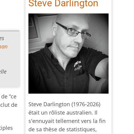
Steve Darlington
es
man
lle
n de “ce
Steve Darlington (1976-2026)
nclut de
était un rôliste australien. Il
s'ennuyait tellement vers la fin
tiples
de sa thèse de statistiques,