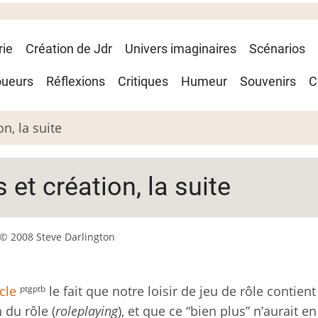
rie
Création de Jdr
Univers imaginaires
Scénarios
oueurs
Réflexions
Critiques
Humeur
Souvenirs
C
n, la suite
et création, la suite
© 2008 Steve Darlington
ptgptb
cle
le fait que notre loisir de jeu de rôle contient
n du rôle (
roleplaying
), et que ce “bien plus” n’aurait en 