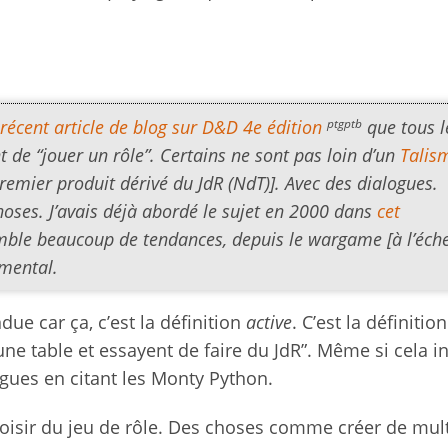
ptgptb
récent article de blog sur
D&D
4e édition
que tous l
 de “jouer un rôle”. Certains ne sont pas loin d’un
Talis
remier produit dérivé du JdR (NdT)]. Avec des dialogues.
oses. J’avais déjà abordé le sujet en 2000 dans
cet
semble beaucoup de tendances, depuis le wargame [à l’éche
imental.
due car ça, c’est la définition
active
. C’est la définitio
une table et essayent de faire du JdR”. Même si cela i
agues en citant les Monty Python.
 loisir du jeu de rôle. Des choses comme créer de mul