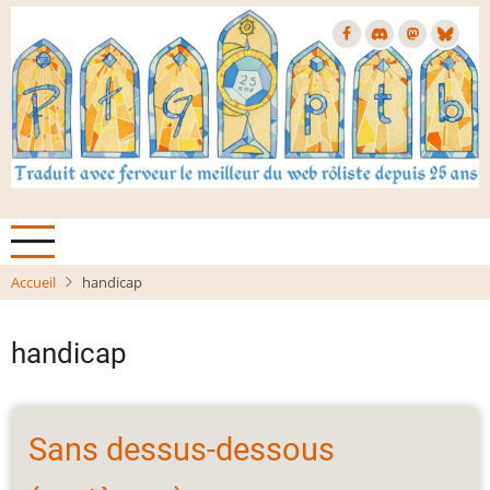
Aller
au
contenu
principal
Accueil
handicap
handicap
Sans dessus-dessous