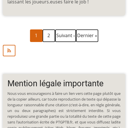
laissant les joueurs.euses faire le job !
Page
Page
Page
Dernière
Pagination
1
2
Suivant ›
Dernier »
courante
suivante
page
Mention légale importante
Nous vous encourageons à faire un lien vers cette page plutôt que
de la copier ailleurs, car toute reproduction de texte qui dépasse la
longueur raisonnable d’une citation (c’est-à-dire, en règle générale,
un ou deux paragraphes) est strictement interdite. Si vous
reproduisez une grande partie ou la totalité du texte de cette page
sans l’autorisation écrite de PTGPTB.fr, et que vous diffusez ladite
copie publiquement (sites Web, blogs, forums, imprimés, etc.),