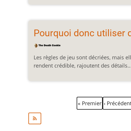
Pourquoi donc utiliser 
Les règles de jeu sont décriées, mais ell
rendent crédible, rajoutent des détails
Pagination
Première
Page
« Premier
‹ Précéden
page
précédent