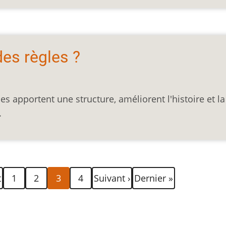
des règles ?
es apportent une structure, améliorent l'histoire et la
...
Page
Page
Page
Page
Page
Dernière
t
1
2
3
4
Suivant ›
Dernier »
e
courante
suivante
page