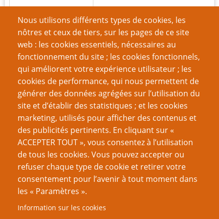
Nous utilisons différents types de cookies, les
Mot de passe
nôtres et ceux de tiers, sur les pages de ce site
web : les cookies essentiels, nécessaires au
fonctionnement du site ; les cookies fonctionnels,
qui améliorent votre expérience utilisateur ; les
cookies de performance, qui nous permettent de
Créer un nouveau compte
générer des données agrégées sur l’utilisation du
site et d’établir des statistiques ; et les cookies
Réinitialiser votre mot de passe
marketing, utilisés pour afficher des contenus et
des publicités pertinents. En cliquant sur «
VOUS AIMEREZ AUSSI
ACCEPTER TOUT », vous consentez à l’utilisation
de tous les cookies. Vous pouvez accepter ou
Dossier Mausritter
refuser chaque type de cookie et retirer votre
consentement pour l’avenir à tout moment dans
Assemblez vos monstres
les « Paramètres ».
Pourquoi j'aime l'OSR
Information sur les cookies
Economies Alternatives : 1-la monnaie