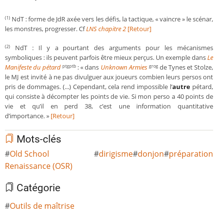
NdT : forme de JdR axée vers les défis, la tactique, « vaincre » le scénar,
(1)
les monstres, progresser. Cf
LNS chapitre 2
[Retour]
NdT : Il y a pourtant des arguments pour les mécanismes
(2)
symboliques : ils peuvent parfois être mieux perçus. Un exemple dans
Le
Manifeste du pétard
: « dans
Unknown Armies
de Tynes et Stolze,
ptgptb
grog
le MJ est invité à ne pas divulguer aux joueurs combien leurs persos ont
pris de dommages. (...) Cependant, cela rend impossible l’
autre
pétard,
qui consiste à décompter les points de vie. Si mon perso a 40 points de
vie et qu’il en perd 38, c’est une information quantitative
d’importance. »
[Retour]
Mots-clés
Old School
dirigisme
donjon
préparation
Renaissance (OSR)
Catégorie
Outils de maîtrise