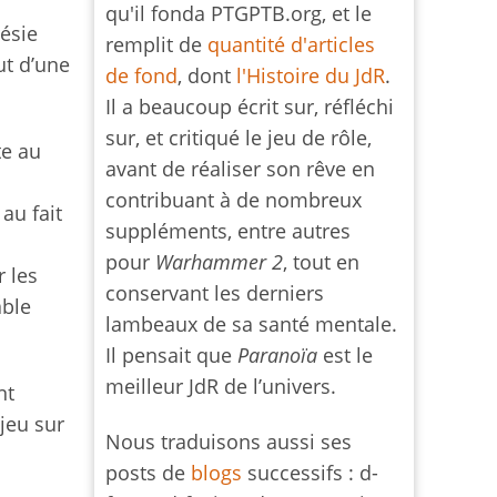
qu'il fonda PTGPTB.org, et le
résie
remplit de
quantité d'articles
ut d’une
de fond
, dont
l'Histoire du JdR
.
Il a beaucoup écrit sur, réfléchi
sur, et critiqué le jeu de rôle,
te au
avant de réaliser son rêve en
contribuant à de nombreux
au fait
suppléments, entre autres
pour
Warhammer 2
, tout en
r les
conservant les derniers
able
lambeaux de sa santé mentale.
Il pensait que
Paranoïa
est le
meilleur JdR de l’univers.
nt
 jeu sur
Nous traduisons aussi ses
posts de
blogs
successifs : d-