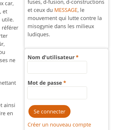
fuses, d-fusion, d-constructions
x car,
et ceux du
MESSAGE
, le
 et
mouvement qui lutte contre la
utile.
misogynie dans les milieux
 référer
ludiques.
ter
r,
 ou
Nom d'utilisateur
oses ne
mettant
Mot de passe
t ainsi
dre en
Créer un nouveau compte