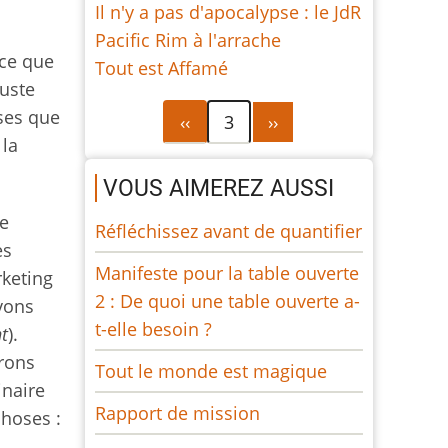
Il n'y a pas d'apocalypse : le JdR
Pacific Rim à l'arrache
rce que
Tout est Affamé
Juste
Pagination
Page
Page
oses que
‹‹
3
››
précédente
suivante
 la
VOUS AIMEREZ AUSSI
le
Réfléchissez avant de quantifier
es
Manifeste pour la table ouverte
rketing
2 : De quoi une table ouverte a-
avons
t-elle besoin ?
t
).
drons
Tout le monde est magique
inaire
Rapport de mission
choses :