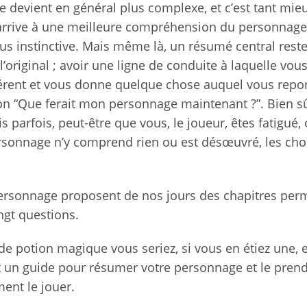
e devient en général plus complexe, et c’est tant mieu
r arrive à une meilleure compréhension du personnage,
us instinctive. Mais même là, un résumé central reste 
original ; avoir une ligne de conduite à laquelle vous
érent et vous donne quelque chose auquel vous repor
on “Que ferait mon personnage maintenant ?”. Bien sû
 parfois, peut-être que vous, le joueur, êtes fatigué,
ersonnage n’y comprend rien ou est désœuvré, les ch
personnage proposent de nos jours des chapitres per
ngt questions.
e potion magique vous seriez, si vous en étiez une, e
st un guide pour résumer votre personnage et le pren
ent le jouer.