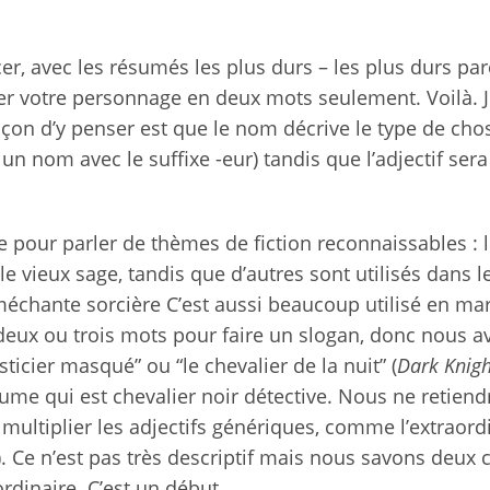
r, avec les résumés les plus durs – les plus durs pa
umer votre personnage en deux mots seulement. Voilà. 
açon d’y penser est que le nom décrive le type de ch
n nom avec le suffixe -eur) tandis que l’adjectif sera
ée pour parler de thèmes de fiction reconnaissables : 
le vieux sage, tandis que d’autres sont utilisés dans l
 méchante sorcière C’est aussi beaucoup utilisé en ma
e deux ou trois mots pour faire un slogan, donc nous 
icier masqué” ou “le chevalier de la nuit” (
Dark Knigh
tume qui est chevalier noir détective. Nous ne retien
 multiplier les adjectifs génériques, comme l’extraord
). Ce n’est pas très descriptif mais nous savons deux 
ordinaire. C’est un début.