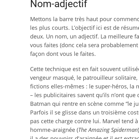
Nom-adjectif
Mettons la barre très haut pour commence
les plus courts. L’objectif ici est de rés
deux. Un nom, un adjectif. La meilleure f
vous faites (donc cela sera probablement u
façon dont vous le faites.
Cette technique est en fait souvent utilis
vengeur masqué, le patrouilleur solitaire, 
fictions elles-mêmes : le super-héros, la
– les publicitaires savent qu’ils n’ont qu
Batman qui rentre en scène comme “le just
Parfois il se glisse dans un troisième cos
pas cette charge contre lui. Marvel tend à
homme-araignée (
The Amazing Spiderman
il a des pouvoirs d’araignée et il est extra