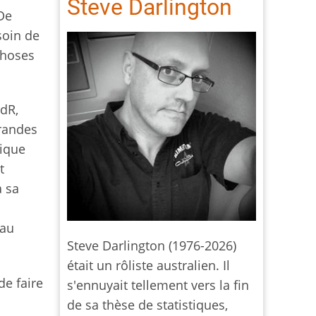
Steve Darlington
 De
soin de
choses
JdR,
grandes
gique
t
à sa
s
 au
Steve Darlington (1976-2026)
était un rôliste australien. Il
de faire
s'ennuyait tellement vers la fin
.
de sa thèse de statistiques,