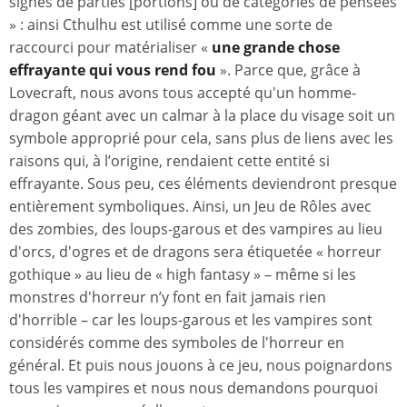
signes de parties [portions] ou de catégories de pensées
» : ainsi Cthulhu est utilisé comme une sorte de
raccourci pour matérialiser «
une grande chose
effrayante qui vous rend fou
». Parce que, grâce à
Lovecraft, nous avons tous accepté qu'un homme-
dragon géant avec un calmar à la place du visage soit un
symbole approprié pour cela, sans plus de liens avec les
raisons qui, à l’origine, rendaient cette entité si
effrayante. Sous peu, ces éléments deviendront presque
entièrement symboliques. Ainsi, un Jeu de Rôles avec
des zombies, des loups-garous et des vampires au lieu
d'orcs, d'ogres et de dragons sera étiquetée « horreur
gothique » au lieu de « high fantasy » – même si les
monstres d'horreur n’y font en fait jamais rien
d'horrible – car les loups-garous et les vampires sont
considérés comme des symboles de l'horreur en
général. Et puis nous jouons à ce jeu, nous poignardons
tous les vampires et nous nous demandons pourquoi