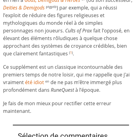
en rien à
Gods, Demigods & Heroes
(ou son successeur,
Deities & Demigods
) par exemple, qui a réussi
ptgptb
l’exploit de réduire des figures religieuses et
mythologiques du monde réel à de simples
personnages non joueurs.
Cults of Prax
fait l’opposé, en
élevant des éléments rôludiques à quelque chose
approchant des systèmes de croyance crédibles, bien
que clairement fantastiques
.
(
1
)
Ce supplément est un classique incontournable des
premiers temps de notre loisir, qui me rappelle que j’ai
vraiment
été idiot
de ne pas m’être immergé plus
en
profondément dans
RuneQuest
à l’époque.
Je fais de mon mieux pour rectifier cette erreur
maintenant.
Sélection de commentaires