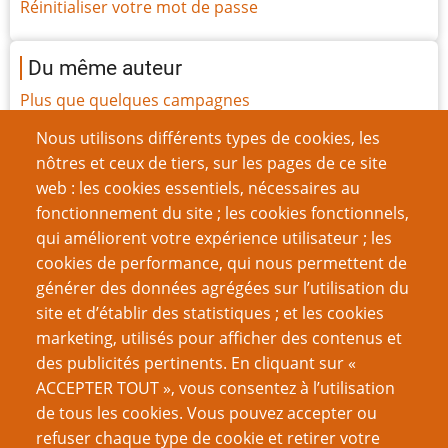
Réinitialiser votre mot de passe
Du même auteur
Plus que quelques campagnes
Rétrospective : The Price of Freedom
Nous utilisons différents types de cookies, les
Interview : Sandy Petersen
nôtres et ceux de tiers, sur les pages de ce site
Rétrospective : Authentic Thaumaturgy
web : les cookies essentiels, nécessaires au
Retrospective: En Garde !
fonctionnement du site ; les cookies fonctionnels,
Le christianisme implicite des premiers jeux de rôle
qui améliorent votre expérience utilisateur ; les
Bon pour la poubelle
cookies de performance, qui nous permettent de
Le Pouvoir prophétique des dés
générer des données agrégées sur l’utilisation du
Entretien avec Ken St. Andre
site et d’établir des statistiques ; et les cookies
Scrappy-Doo et la révolution Tracy Hickman
marketing, utilisés pour afficher des contenus et
des publicités pertinents. En cliquant sur «
Page
Pagination
1
››
ACCEPTER TOUT », vous consentez à l’utilisation
suivante
de tous les cookies. Vous pouvez accepter ou
refuser chaque type de cookie et retirer votre
VOUS AIMEREZ AUSSI