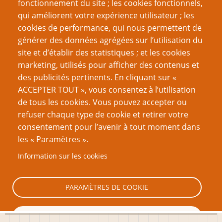
fonctionnement du site ; les cookies fonctionnels,
partie : la procédure judiciaire
qui améliorent votre expérience utilisateur ; les
La Loi et l'ordre dans les mondes imaginaires – 3e
cookies de performance, qui nous permettent de
partie : Les Forces de l'Ordre
générer des données agrégées sur l’utilisation du
site et d’établir des statistiques ; et les cookies
Page
Pagination
‹‹
3
marketing, utilisés pour afficher des contenus et
précédente
des publicités pertinents. En cliquant sur «
VOUS AIMEREZ AUSSI
ACCEPTER TOUT », vous consentez à l’utilisation
de tous les cookies. Vous pouvez accepter ou
Ebook 27 : 18+ ; thématiques adultes et JdR
refuser chaque type de cookie et retirer votre
consentement pour l’avenir à tout moment dans
OK Boomer
les « Paramètres ».
Les JdR que vous n’aimez pas, sans bonnes raisons ?
Information sur les cookies
Bien jouer avec son prochain
Critique de F.A.T.A.L.
PARAMÈTRES DE COOKIE
TOUT REFUSER