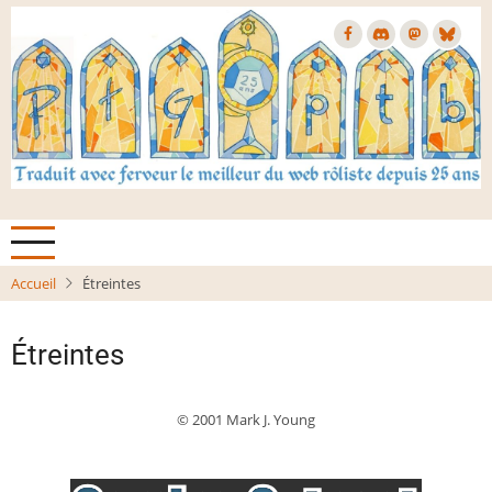
Aller
au
contenu
principal
Accueil
Étreintes
Étreintes
© 2001 Mark J. Young