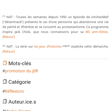
NdT : Toutes les semaines depuis 1950 un épisode de
Unshackled!
(1)
(“désentravé”) présente le cas d’une personne qui abandonne une vie
de péché et d’hérésie et se convertit au protestantisme. Ce programme
inspira Jack Chick, que nous connaissons pour sa
BD anti-rôliste
.
[Retour]
NdT : La série sur
les jeux d’histoires
explicite cette démarche.
(2)
ptgptb
[Retour]
Mots-clés
promotion du JdR
Catégorie
Réflexions
Auteur.ice.s
Mark J. Young