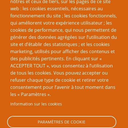
nôtres et ceux de tiers, sur les pages de ce site
Histoire des Points de Vie
web : les cookies essentiels, nécessaires au
Le festin de Javan
fonctionnement du site ; les cookies fonctionnels,
Les Pactes avec le Diable
qui améliorent votre expérience utilisateur ; les
cookies de performance, qui nous permettent de
Page
Pagination
1
››
générer des données agrégées sur l’utilisation du
suivante
site et d’établir des statistiques ; et les cookies
VOUS AIMEREZ AUSSI
marketing, utilisés pour afficher des contenus et
des publicités pertinents. En cliquant sur «
J’ai gagné un prix
ACCEPTER TOUT », vous consentez à l’utilisation
de tous les cookies. Vous pouvez accepter ou
Manifeste pour la table ouverte 2 : De quoi une table
refuser chaque type de cookie et retirer votre
ouverte a-t-elle besoin ?
consentement pour l’avenir à tout moment dans
(communiqué) Ouverture de l’Académie PTGPTB de
les « Paramètres ».
Roleplaying Games
Information sur les cookies
Couvrir ou recouvrir ?
Manifeste pour la table ouverte partie 1
PARAMÈTRES DE COOKIE