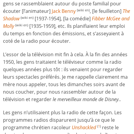
gens se rassemblaient autour du poste familial pour
écouter [l’animateur]
Jack Benny
, [le feuilleton]
The
(wiki en)
Shadow
[1937-1954], [la comédie]
Fibber McGee and
(wiki en)
Molly
[1935-1959], etc. Ils planifiaient leur emploi
(wiki en)
du temps en fonction des émissions, et s’asseyaient à
coté de la radio pour écouter.
L’essor de la télévision mit fin à cela. À la fin des années
1950, les gens traitaient le téléviseur comme la radio
quelques années plus tôt : ils venaient pour regarder
leurs spectacles préférés. Je me rappelle clairement ma
mère nous appeler, tous les dimanches soirs avant de
nous coucher, pour nous rassembler autour de la
télévision et regarder
le merveilleux monde de Disney
..
Les gens n’utilisaient plus la radio de cette façon. Les
programmes radios disparurent jusqu’à ce que le
programme chrétien racoleur
Unshackled
reste le
(
1
)