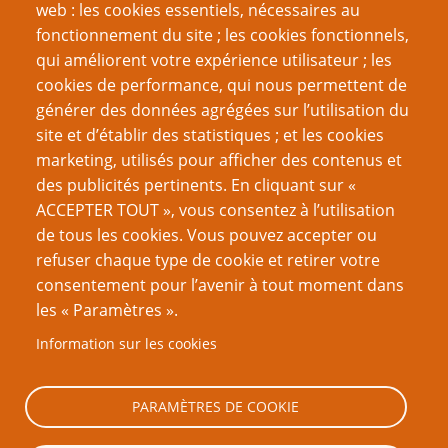
web : les cookies essentiels, nécessaires au
Fiches d'aides maison
fonctionnement du site ; les cookies fonctionnels,
Pourquoi cette règle stupide pourrait ne pas être si
qui améliorent votre expérience utilisateur ; les
stupide
cookies de performance, qui nous permettent de
générer des données agrégées sur l’utilisation du
Page
Pagination
1
››
site et d’établir des statistiques ; et les cookies
suivante
marketing, utilisés pour afficher des contenus et
VOUS AIMEREZ AUSSI
des publicités pertinents. En cliquant sur «
ACCEPTER TOUT », vous consentez à l’utilisation
Le donjon par défaut est colonial
de tous les cookies. Vous pouvez accepter ou
refuser chaque type de cookie et retirer votre
La méthode Tsundere
consentement pour l’avenir à tout moment dans
Le bingo Vampire (la Mascarade)
les « Paramètres ».
Le modèle MDE : Mécanismes, Dynamiques et
Information sur les cookies
Esthétique
Les 9 éléments d’un bon système de jeu
PARAMÈTRES DE COOKIE