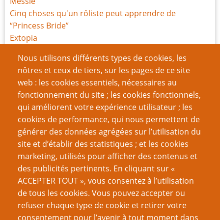
Messie
Cinq choses qu'un rôliste peut apprendre de
“Princess Bride”
Extopia
Une barrière en haut, des ambulances en bas
Nous utilisons différents types de cookies, les
Une sacrée bonne idée : les Feuilles de Savoirs
nôtres et ceux de tiers, sur les pages de ce site
Critique de My Life with Master
web : les cookies essentiels, nécessaires au
Cinq choses qu’un rôliste peut apprendre de “Orgueil
fonctionnement du site ; les cookies fonctionnels,
et Préjugés”
qui améliorent votre expérience utilisateur ; les
La lutte ou la victoire ?
cookies de performance, qui nous permettent de
générer des données agrégées sur l’utilisation du
Page
Page
Pagination
‹‹
5
››
site et d’établir des statistiques ; et les cookies
précédente
suivante
marketing, utilisés pour afficher des contenus et
VOUS AIMEREZ AUSSI
des publicités pertinents. En cliquant sur «
ACCEPTER TOUT », vous consentez à l’utilisation
Être un meilleur joueur
de tous les cookies. Vous pouvez accepter ou
refuser chaque type de cookie et retirer votre
Le problème général de l’Indexicalité dans la création
consentement pour l’avenir à tout moment dans
de GN