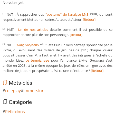
No votes yet
NdT : À rapprocher des
“postures” de l’analyse LNS
, qui sont
(1)
ptgptb
respectivement Metteur en scène, Auteur, et Acteur.
[Retour]
NdT :
Un de nos articles
détaille comment il est possible de se
(2)
rapprocher encore plus de son personnage.
[Retour]
NdT :
Living Greyhawk
était un univers partagé sponsorisé par la
(3)
wiki en
RPGA, où évoluaient des milliers de groupes de JdR ; chaque joueur
pouvait passer d’un MJ à l’autre, et il y avait des intrigues à l’échelle du
monde. Lisez
ce témoignage
pour l’ambiance.
Living Greyhawk
s’est
arrêté en 2008 ; à la même époque les jeux de rôles en ligne avec des
millions de joueurs prospéraient. Est-ce une coïncidence ?
[Retour]
Mots-clés
roleplay
immersion
Catégorie
Réflexions