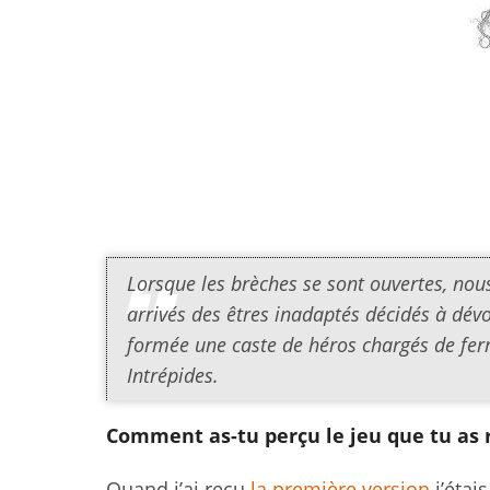
Lorsque les brèches se sont ouvertes, nou
arrivés des êtres inadaptés décidés à dév
formée une caste de héros chargés de ferm
Intrépides.
Comment as-tu perçu le jeu que tu as r
Quand j’ai reçu
la première version
j’étai