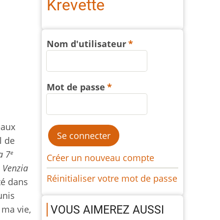
Krevette
Nom d'utilisateur
Mot de passe
eaux
l de
e
a 7
Créer un nouveau compte
t
Venzia
Réinitialiser votre mot de passe
été dans
unis
VOUS AIMEREZ AUSSI
 ma vie,