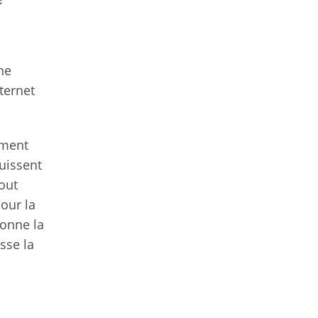
une
ternet
ement
puissent
tout
pour la
donne la
sse la