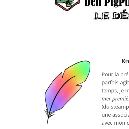
Kr
Pour la pré
parfois agi
temps, je m
mer premièr
(du steamp
une associa
avec mon c