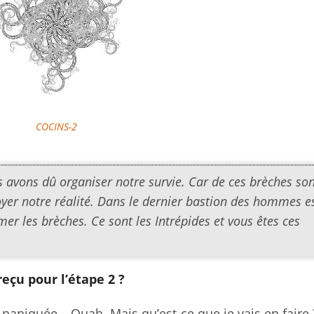
COCINS-2
s avons dû organiser notre survie. Car de ces brèches so
oyer notre réalité. Dans le dernier bastion des hommes e
er les brèches. Ce sont les Intrépides et vous êtes ces
eçu pour l’étape 2 ?
s paniquée… Ouah. Mais qu’est-ce que je vais en faire 