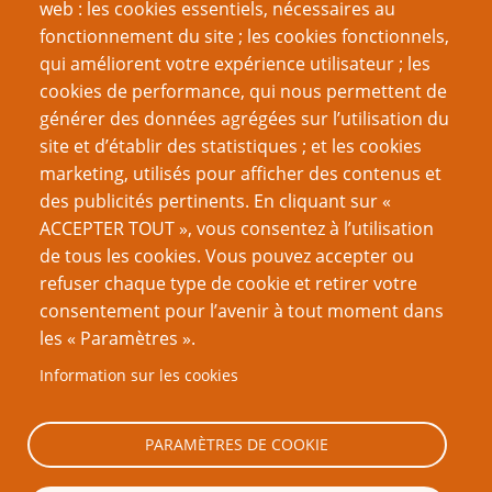
Rendre les combats plus intenses tout en restant
web : les cookies essentiels, nécessaires au
fluide
fonctionnement du site ; les cookies fonctionnels,
Jouer une campagne ou un scénario ?
qui améliorent votre expérience utilisateur ; les
Structurer vos parties/histoires
cookies de performance, qui nous permettent de
Contrôler le ressenti de la campagne
générer des données agrégées sur l’utilisation du
Quand la Magie n'y est plus
site et d’établir des statistiques ; et les cookies
Faites des coups bas aux PJ
marketing, utilisés pour afficher des contenus et
des publicités pertinents. En cliquant sur «
VOUS AIMEREZ AUSSI
ACCEPTER TOUT », vous consentez à l’utilisation
de tous les cookies. Vous pouvez accepter ou
Le donjon par défaut est colonial
refuser chaque type de cookie et retirer votre
consentement pour l’avenir à tout moment dans
Assemblez vos monstres
les « Paramètres ».
La forteresse gygaxienne
Information sur les cookies
Êtes-vous un-e vagabond-e du meurtre ?
T'as mis du wargame partout dans mon JdR !
PARAMÈTRES DE COOKIE