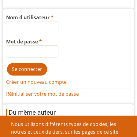
Nom d'utilisateur
Mot de passe
Créer un nouveau compte
Réinitialiser votre mot de passe
Du même auteur
Chèr.e MJ, je voudrais une petite amie s’il te plaît
Nous utilisons différents types de cookies, les
Une campagne expérimentale : le Voyage du Héros
nôtres et ceux de tiers, sur les pages de ce site