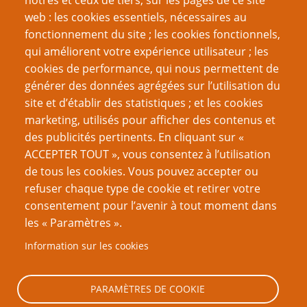
nôtres et ceux de tiers, sur les pages de ce site
fluide
web : les cookies essentiels, nécessaires au
Structurer vos parties/histoires
fonctionnement du site ; les cookies fonctionnels,
Contrôler le ressenti de la campagne
qui améliorent votre expérience utilisateur ; les
Les Durées d'un round
cookies de performance, qui nous permettent de
Quand la Magie n'y est plus
générer des données agrégées sur l’utilisation du
Faites des coups bas aux PJ
site et d’établir des statistiques ; et les cookies
marketing, utilisés pour afficher des contenus et
VOUS AIMEREZ AUSSI
des publicités pertinents. En cliquant sur «
ACCEPTER TOUT », vous consentez à l’utilisation
Dossier Mausritter
de tous les cookies. Vous pouvez accepter ou
refuser chaque type de cookie et retirer votre
Manifeste pour la table ouverte 2 : De quoi une table
consentement pour l’avenir à tout moment dans
ouverte a-t-elle besoin ?
les « Paramètres ».
Plus que quelques campagnes
Information sur les cookies
Manifeste pour la table ouverte partie 1
Le Sophisme de la campagne
PARAMÈTRES DE COOKIE