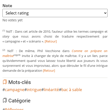
Note
No votes yet
NdT : Dans cet article de 2010, l’auteur utilise les termes
campaign
et
(1)
story
que nous avons choisi de traduire respectivement par
« campagne » et « scénario ».
[Retour]
NdT : De même, Phil Vecchione dans
Comme on prépare on
(2)
maîtrise
invite à changer de style de maîtrise. Il y a un lien, parce
ptgptb
qu’évidemment quand vous laissez toute liberté aux joueurs ils vous
surprennent et vous improvisez, alors que dérouler le fil d’une intrigue
demande de la préparation
[Retour]
Mots-clés
campagne
intrigue
linéarité
bac à sable
Catégorie
Réflexions