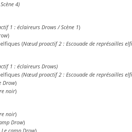
 Scène 4)
tif 1 : éclaireurs Drows / Scène 1
)
Drow
)
elfiques (
Nœud proactif 2 : Escouade de représailles elf
tif 1 : éclaireurs Drows)
 elfiques
(Nœud proactif 2 : Escouade de représailles elf
le Drow
)
re noir
)
re noir
)
 camp Drow
)
: Le camp Drow
)