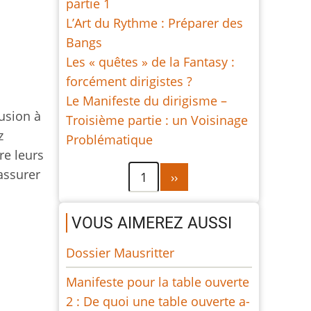
partie 1
L’Art du Rythme : Préparer des
Bangs
Les « quêtes » de la Fantasy :
forcément dirigistes ?
Le Manifeste du dirigisme –
usion à
Troisième partie : un Voisinage
z
Problématique
re leurs
Pagination
Page
assurer
1
››
suivante
VOUS AIMEREZ AUSSI
Dossier Mausritter
Manifeste pour la table ouverte
2 : De quoi une table ouverte a-