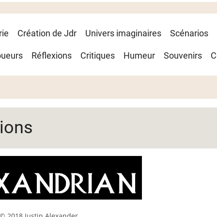
rie
Création de Jdr
Univers imaginaires
Scénarios
oueurs
Réflexions
Critiques
Humeur
Souvenirs
C
tions
© 2018 Justin Alexander