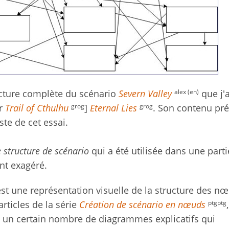
alex (en)
ructure complète du scénario
Severn Valley
que j'
grog
grog
ur
Trail of Cthulhu
]
Eternal Lies
. Son contenu pré
te de cet essai.
e structure de scénario
qui a été utilisée dans une partie
nt exagéré.
t une représentation visuelle de la structure des n
ptgptg
 articles de la série
Création de scénario en nœuds
t un certain nombre de diagrammes explicatifs qui