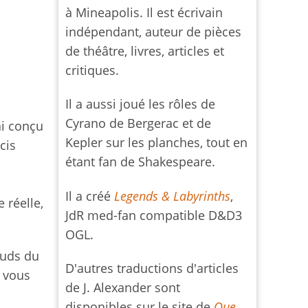
à Mineapolis. Il est écrivain
indépendant, auteur de pièces
de théâtre, livres, articles et
critiques.
Il a aussi joué les rôles de
Cyrano de Bergerac et de
ai conçu
Kepler sur les planches, tout en
cis
étant fan de Shakespeare.
Il a créé
Legends & Labyrinths
,
 réelle,
JdR med-fan compatible D&D3
OGL.
œuds du
D'autres traductions d'articles
, vous
de J. Alexander sont
disponibles sur le site de
Que