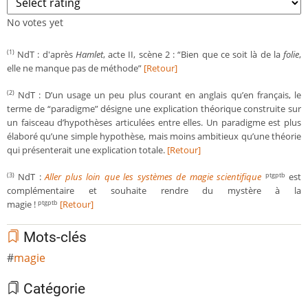
No votes yet
NdT : d'après
Hamlet
, acte II, scène 2 : “Bien que ce soit là de la
folie
,
(1)
elle ne manque pas de méthode”
[Retour]
NdT : D’un usage un peu plus courant en anglais qu’en français, le
(2)
terme de “paradigme” désigne une explication théorique construite sur
un faisceau d’hypothèses articulées entre elles. Un paradigme est plus
élaboré qu’une simple hypothèse, mais moins ambitieux qu’une théorie
qui présenterait une explication totale.
[Retour]
NdT :
Aller plus loin que les systèmes de magie scientifique
est
(3)
ptgptb
complémentaire et souhaite rendre du mystère à la
magie !
[Retour]
ptgptb
Mots-clés
magie
Catégorie