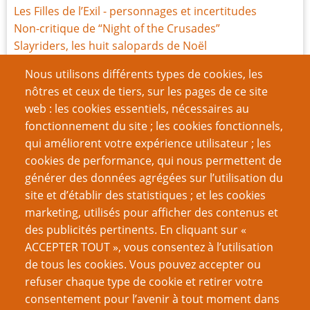
Les Filles de l’Exil - personnages et incertitudes
Non-critique de “Night of the Crusades”
Slayriders, les huit salopards de Noël
La Belle Époqualypse
Nous utilisons différents types de cookies, les
Les Filles de l'Exil, la révision
nôtres et ceux de tiers, sur les pages de ce site
Jeu de rôle et “The Righteous Mind”
web : les cookies essentiels, nécessaires au
Construisez votre propre Boîte à jouets de campagne
fonctionnement du site ; les cookies fonctionnels,
Les Filles de l'Exil, le JdR
qui améliorent votre expérience utilisateur ; les
Les Filles de l’Exil, le Making-of
cookies de performance, qui nous permettent de
Joueurs contre la misogynie
générer des données agrégées sur l’utilisation du
site et d’établir des statistiques ; et les cookies
Page
Page
Pagination
‹‹
7
››
marketing, utilisés pour afficher des contenus et
précédente
suivante
des publicités pertinents. En cliquant sur «
VOUS AIMEREZ AUSSI
ACCEPTER TOUT », vous consentez à l’utilisation
de tous les cookies. Vous pouvez accepter ou
Trucs de MJ : Désamorcer des pièges magiques
refuser chaque type de cookie et retirer votre
consentement pour l’avenir à tout moment dans
Tout le monde est magique