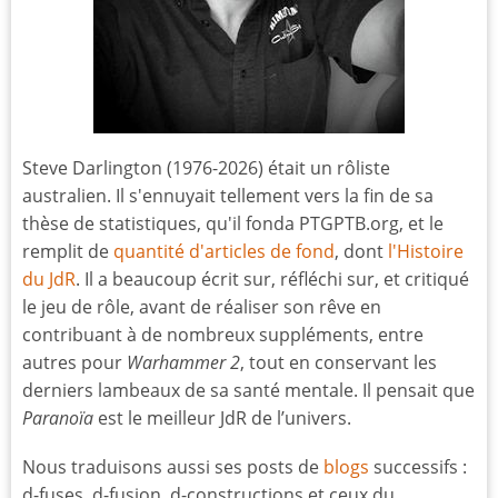
Steve Darlington (1976-2026) était un rôliste
australien. Il s'ennuyait tellement vers la fin de sa
thèse de statistiques, qu'il fonda PTGPTB.org, et le
remplit de
quantité d'articles de fond
, dont
l'Histoire
du JdR
. Il a beaucoup écrit sur, réfléchi sur, et critiqué
le jeu de rôle, avant de réaliser son rêve en
contribuant à de nombreux suppléments, entre
autres pour
Warhammer 2
, tout en conservant les
derniers lambeaux de sa santé mentale. Il pensait que
Paranoïa
est le meilleur JdR de l’univers.
Nous traduisons aussi ses posts de
blogs
successifs :
d-fuses, d-fusion, d-constructions et ceux du