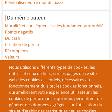
Réinitialiser votre mot de passe
Du même auteur
Moralité et conséquences : les fondamentaux oubliés.
Points négatifs
Du cash
Création de perso
Récompenses
Valeurs
Étreintes
Nous utilisons différents types de cookies, les
Théorie 101 - 1re partie : le système et l’espace
nôtres et ceux de tiers, sur les pages de ce site
imaginaire commun
web : les cookies essentiels, nécessaires au
Théorie 101 - 2e partie : Le Truc Impossible Avant Le
fonctionnement du site ; les cookies fonctionnels,
Petit Déj’
qui améliorent votre expérience utilisateur ; les
Théorie 101 - 3e partie : Les propositions créatives
cookies de performance, qui nous permettent de
générer des données agrégées sur l’utilisation du
Page
Page
Pagination
‹‹
2
››
site et d’établir des statistiques ; et les cookies
précédente
suivante