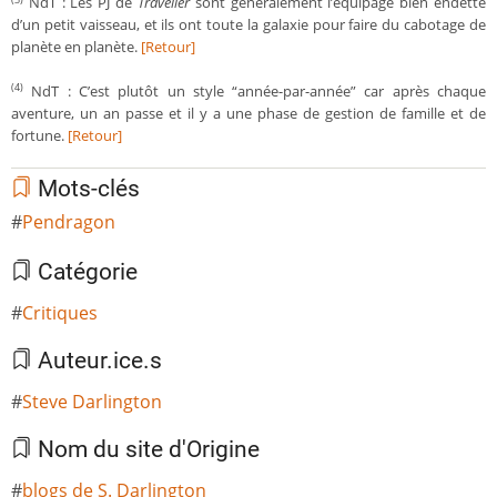
NdT : Les PJ de
Traveller
sont généralement l’équipage bien endetté
(3)
d’un petit vaisseau, et ils ont toute la galaxie pour faire du cabotage de
planète en planète.
[Retour]
NdT : C’est plutôt un style “année-par-année” car après chaque
(4)
aventure, un an passe et il y a une phase de gestion de famille et de
fortune.
[Retour]
Mots-clés
Pendragon
Catégorie
Critiques
Auteur.ice.s
Steve Darlington
Nom du site d'Origine
blogs de S. Darlington