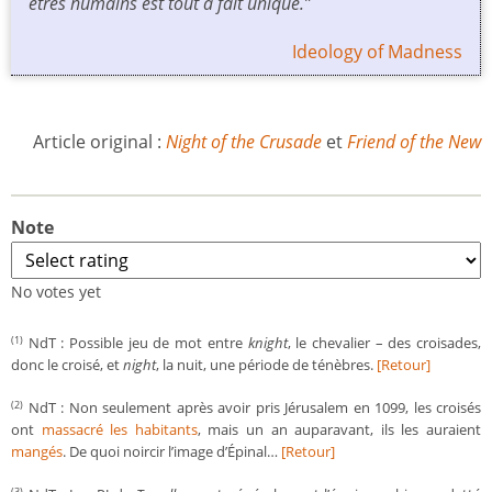
êtres humains est tout à fait unique.”
Ideology of Madness
Article original :
Night of the Crusade
et
Friend of the New
Note
No votes yet
NdT : Possible jeu de mot entre
knight
, le chevalier – des croisades,
(1)
donc le croisé, et
night
, la nuit, une période de ténèbres.
[Retour]
NdT : Non seulement après avoir pris Jérusalem en 1099, les croisés
(2)
ont
massacré les habitants
, mais un an auparavant, ils les auraient
mangés
. De quoi noircir l’image d’Épinal…
[Retour]