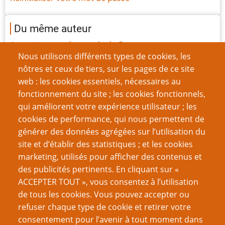
Du même auteur
Ascension vers le monde du Dessus
Nous utilisons différents types de cookies, les
yaka, fokon, faire une convention
nôtres et ceux de tiers, sur les pages de ce site
Une rapide ovation pour Spirit of the century
web : les cookies essentiels, nécessaires au
L'étincelle de l'Avatar
fonctionnement du site ; les cookies fonctionnels,
Nous sommes au XXIe siècle et les rôlistes sont
qui améliorent votre expérience utilisateur ; les
toujours des billes en économie
cookies de performance, qui nous permettent de
Style et structure
générer des données agrégées sur l’utilisation du
Résumez-le !
site et d’établir des statistiques ; et les cookies
Osez être stupide
marketing, utilisés pour afficher des contenus et
L'Avatar, l'Audience et l'Auteur
des publicités pertinents. En cliquant sur «
Du boulot pour les copains
ACCEPTER TOUT », vous consentez à l’utilisation
Page
Page
Pagination
de tous les cookies. Vous pouvez accepter ou
‹‹
9
››
précédente
suivante
refuser chaque type de cookie et retirer votre
consentement pour l’avenir à tout moment dans