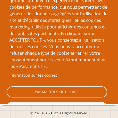
qui améliorent votre expérience utilisateur ; les
Juste, rapide, généreux, varié, imprévisible
cookies de performance, qui nous permettent de
générer des données agrégées sur l’utilisation du
Page
Page
Pagination
‹‹
2
››
site et d’établir des statistiques ; et les cookies
précédente
suivante
marketing, utilisés pour afficher des contenus et
VOUS AIMEREZ AUSSI
des publicités pertinents. En cliquant sur «
ACCEPTER TOUT », vous consentez à l’utilisation
Les Six cultures de jeu
de tous les cookies. Vous pouvez accepter ou
refuser chaque type de cookie et retirer votre
L’improvisation au théâtre
consentement pour l’avenir à tout moment dans
Engendrons une meilleure génération de rôlistes co-
les « Paramètres ».
créateurs !
Information sur les cookies
Le Royaume de la Farine
C'est interdit
PARAMÈTRES DE COOKIE
TOUT REFUSER
© 2026 PTGPTB.fr, All rights reserved.