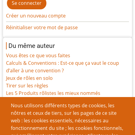
Créer un nouveau compte
Réinitialiser votre mot de passe
Du même auteur
Vous êtes ce que vous faites
Calculs & Conventions : Est-ce que ça vaut le coup
d’aller à une convention ?
Jeux de rôles en solo
Tirer sur les règles
Les 5 Produits rôlistes les mieux nommés
Les 5 Produits rôlistes les plus mal nommés
Nous utilisons différents types de cookies, les
Critique de It’s a Dog Life (2003)
nôtres et ceux de tiers, sur les pages de ce site
Cinq Raisons qui font que Good Games Hurstville est
web : les cookies essentiels, nécessaires au
la meilleure boutique de jeux que j'aie jamais vue
fonctionnement du site ; les cookies fonctionnels,
Le Genre englobe la création