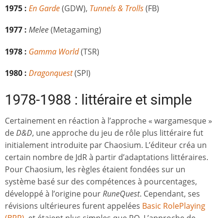
1975 :
En Garde
(GDW),
Tunnels & Trolls
(FB)
1977 :
Melee
(Metagaming)
1978 :
Gamma World
(TSR)
1980 :
Dragonquest
(SPI)
1978-1988 : littéraire et simple
Certainement en réaction à l’approche « wargamesque »
de
D&D
, une approche du jeu de rôle plus littéraire fut
initialement introduite par Chaosium. L’éditeur créa un
certain nombre de JdR à partir d’adaptations littéraires.
Pour Chaosium, les règles étaient fondées sur un
système basé sur des compétences à pourcentages,
développé à l’origine pour
RuneQuest
. Cependant, ses
révisions ultérieures furent appelées
Basic RolePlaying
(BRP)
, et étaient plus simples que RQ. L’approche de