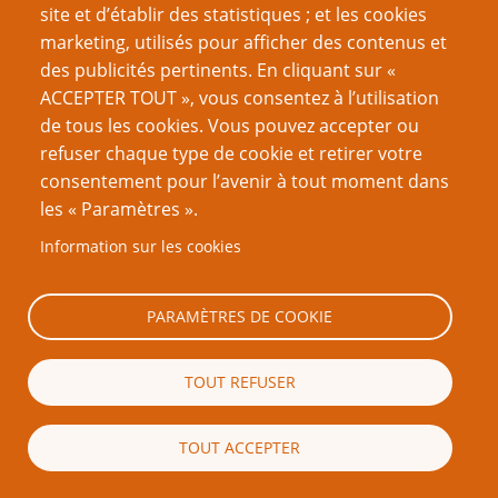
Auteur.ice.s
site et d’établir des statistiques ; et les cookies
marketing, utilisés pour afficher des contenus et
John H. Kim
des publicités pertinents. En cliquant sur «
ACCEPTER TOUT », vous consentez à l’utilisation
Nom du site d'Origine
de tous les cookies. Vous pouvez accepter ou
John H. Kim Roleplaying Page
refuser chaque type de cookie et retirer votre
consentement pour l’avenir à tout moment dans
Traducteur.ice.s
les « Paramètres ».
Pierre Carmody
Information sur les cookies
NdT : un des collaborateurs de
Traveller
,
GURPS
, ou entre autres
Hero
(1)
System
.
Sa biographie sur le GROG
[Retour]
PARAMÈTRES DE COOKIE
NdT : Souvenez-vous des scénarios de l'Appel "Porte-TOC-Indice" des
(2)
années 80: "Bureau - Jet de TOC. S'il réussit : photo de la victime avec le
TOUT REFUSER
tigre qu'il vient de tuer. Salon - si TOC réussi : il manque un trophée au
mur. Bibliothèque - réussite au jet de TOC : un livre de sorts sur le rappel
à la vie des animaux..."
[Retour]
TOUT ACCEPTER