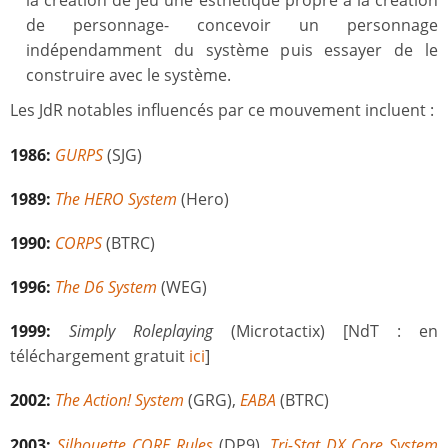
la création de jeu une esthétique propre à la création
de personnage- concevoir un personnage
indépendamment du système puis essayer de le
construire avec le système.
Les JdR notables influencés par ce mouvement incluent :
1986:
GURPS
(SJG)
1989:
The HERO System
(Hero)
1990:
CORPS
(BTRC)
1996:
The D6 System
(WEG)
1999:
Simply Roleplaying
(Microtactix) [NdT : en
téléchargement gratuit
ici
]
2002:
The Action! System
(GRG),
EABA
(BTRC)
2003:
Silhouette CORE Rules
(DP9),
Tri-Stat DX Core System