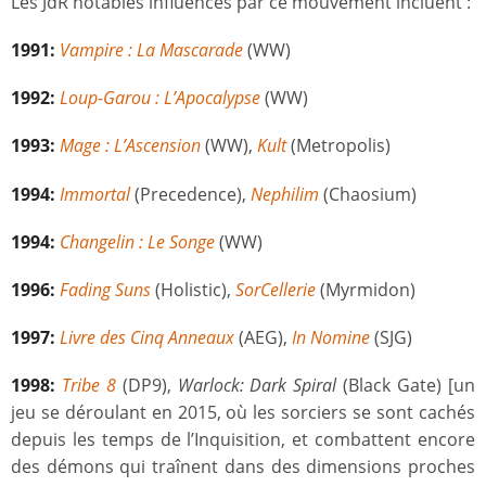
Les JdR notables influencés par ce mouvement incluent :
1991:
Vampire : La Mascarade
(WW)
1992:
Loup-Garou : L’Apocalypse
(WW)
1993:
Mage : L’Ascension
(WW),
Kult
(Metropolis)
1994:
Immortal
(Precedence),
Nephilim
(Chaosium)
1994:
Changelin : Le Songe
(WW)
1996:
Fading Suns
(Holistic),
SorCellerie
(Myrmidon)
1997:
Livre des Cinq Anneaux
(AEG),
In Nomine
(SJG)
1998:
Tribe 8
(DP9),
Warlock: Dark Spiral
(Black Gate) [un
jeu se déroulant en 2015, où les sorciers se sont cachés
depuis les temps de l’Inquisition, et combattent encore
des démons qui traînent dans des dimensions proches