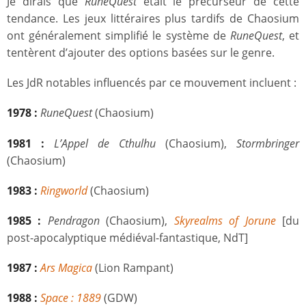
Je dirais que
RuneQuest
était le précurseur de cette
tendance. Les jeux littéraires plus tardifs de Chaosium
ont généralement simplifié le système de
RuneQuest
, et
tentèrent d’ajouter des options basées sur le genre.
Les JdR notables influencés par ce mouvement incluent :
1978 :
RuneQuest
(Chaosium)
1981 :
L’Appel de Cthulhu
(Chaosium),
Stormbringer
(Chaosium)
1983 :
Ringworld
(Chaosium)
1985 :
Pendragon
(Chaosium),
Skyrealms of Jorune
[du
post-apocalyptique médiéval-fantastique, NdT]
1987 :
Ars Magica
(Lion Rampant)
1988 :
Space : 1889
(GDW)