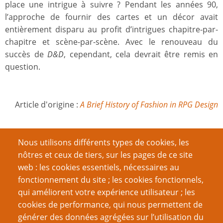
place une intrigue à suivre ? Pendant les années 90,
l’approche de fournir des cartes et un décor avait
entièrement disparu au profit d’intrigues chapitre-par-
chapitre et scène-par-scène. Avec le renouveau du
succès de
D&D
, cependant, cela devrait être remis en
question.
Article d'origine :
A Brief History of Fashion in RPG Design
Note
Nous utilisons différents types de cookies, les
nôtres et ceux de tiers, sur les pages de ce site
No votes yet
web : les cookies essentiels, nécessaires au
fonctionnement du site ; les cookies fonctionnels,
Catégorie
qui améliorent votre expérience utilisateur ; les
cookies de performance, qui nous permettent de
Histoire et perception du jeu de rôle
générer des données agrégées sur l’utilisation du