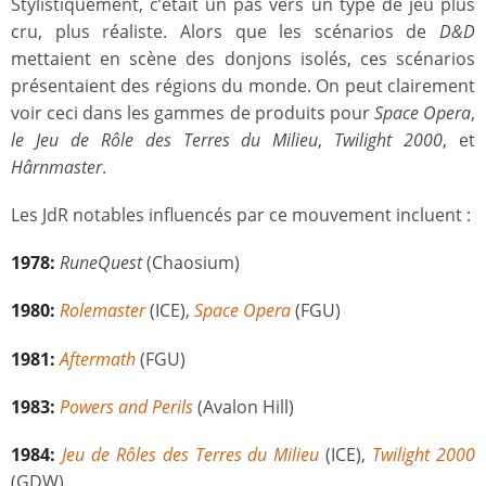
Stylistiquement, c’était un pas vers un type de jeu plus
cru, plus réaliste. Alors que les scénarios de
D&D
mettaient en scène des donjons isolés, ces scénarios
présentaient des régions du monde. On peut clairement
voir ceci dans les gammes de produits pour
Space Opera
,
le Jeu de Rôle des Terres du Milieu
,
Twilight 2000
, et
Hârnmaster
.
Les JdR notables influencés par ce mouvement incluent :
1978:
RuneQuest
(Chaosium)
1980:
Rolemaster
(ICE),
Space Opera
(FGU)
1981:
Aftermath
(FGU)
1983:
Powers and Perils
(Avalon Hill)
1984:
Jeu de Rôles des Terres du Milieu
(ICE),
Twilight 2000
(GDW)