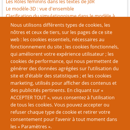
Les Rôles féminins dans les textes de JdR
Le modèle-3D : vue d'ensemble
Clarification du simulationnisme dans le modèle à
trois volets
Nous utilisons différents types de cookies, les
L'absence de mixité chez les rôlistes
nôtres et ceux de tiers, sur les pages de ce site
Aller plus loin que les systèmes de « magie
web : les cookies essentiels, nécessaires au
scientifique »
fonctionnement du site ; les cookies fonctionnels,
Le Modèle à trois volets – FAQ
qui améliorent votre expérience utilisateur ; les
Réifier (chosifier) les conventions de genre
cookies de performance, qui nous permettent de
Personnages proactifs et problèmes liés
générer des données agrégées sur l’utilisation du
Une brève Histoire des modes dans la création de JdR
site et d’établir des statistiques ; et les cookies
Comprendre le genre dans le Jeu de Rôle
marketing, utilisés pour afficher des contenus et
des publicités pertinents. En cliquant sur «
VOUS AIMEREZ AUSSI
ACCEPTER TOUT », vous consentez à l’utilisation
de tous les cookies. Vous pouvez accepter ou
Réfléchissez avant de quantifier
refuser chaque type de cookie et retirer votre
consentement pour l’avenir à tout moment dans
Je suis un émulateur
les « Paramètres ».