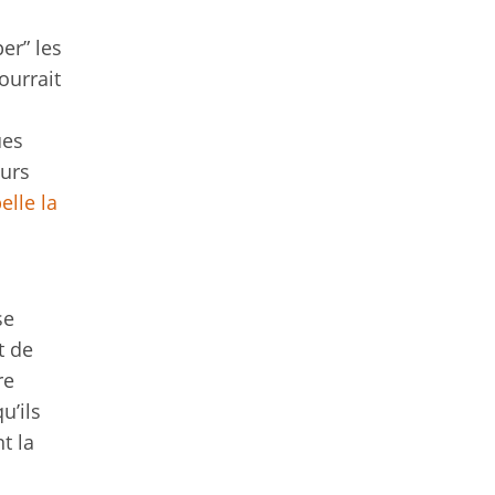
per” les
pourrait
ues
eurs
elle la
se
t de
re
u’ils
t la