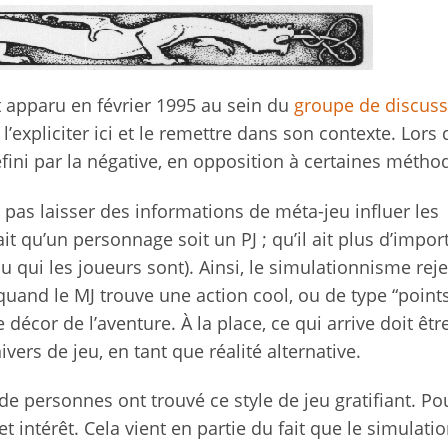
t apparu en février 1995 au sein du
groupe de discuss
 l’expliciter ici et le remettre dans son contexte. Lors
éfini par la négative, en opposition à certaines métho
 pas laisser des informations de méta-jeu influer les
fait qu’un personnage soit un PJ ; qu’il ait plus d’impo
u qui les joueurs sont). Ainsi, le simulationnisme reje
uand le MJ trouve une action cool, ou de type “point
décor de l’aventure. À la place, ce qui arrive doit êtr
vers de jeu, en tant que réalité alternative.
e personnes ont trouvé ce style de jeu gratifiant. Po
 cet intérêt. Cela vient en partie du fait que le simulat