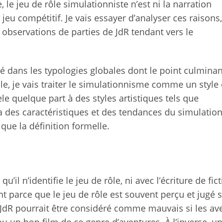
 le jeu de rôle simulationniste n’est ni la narration
jeu compétitif. Je vais essayer d’analyser ces raisons
s observations de parties de JdR tendant vers le
é dans les typologies globales dont le point culminant
cle, je vais traiter le simulationnisme comme un style 
e quelque part à des styles artistiques tels que
 a des caractéristiques et des tendances du simulati
que la définition formelle.
il n’identifie le jeu de rôle, ni avec l’écriture de fict
nt parce que le jeu de rôle est souvent perçu et jugé 
JdR pourrait être considéré comme mauvais si les av
ou un bon film de ce genre d’aventures. À l’inverse, u