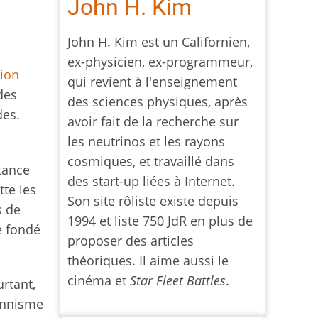
John H. Kim
John H. Kim est un Californien,
ex-physicien, ex-programmeur,
ion
qui revient à l'enseignement
 des
des sciences physiques, après
des.
avoir fait de la recherche sur
les neutrinos et les rayons
cosmiques, et travaillé dans
rtance
des start-up liées à Internet.
tte les
Son site rôliste existe depuis
s de
1994 et liste 750 JdR en plus de
e fondé
proposer des articles
théoriques. Il aime aussi le
cinéma et
Star Fleet Battles
.
urtant,
ionnisme