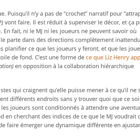
e. Puisqu’il n’y a pas de “crochet” narratif pour “attra
J vont faire. Il est réduit à superviser le décor, et ça 
. En fait, ni le MJ ni les joueurs ne peuvent savoir où
’elle parte dans des directions complètement inattend
s planifier ce que les joueurs y feront, et que les jou
toile de fond. C’est une forme de
ce que Liz Henry app
ation)
en opposition à la collaboration hiérarchique
tes qui craignent qu’elle puisse mener à ce qu’il ne 
ient différents endroits sans y trouver quoi que ce soi
 si les joueurs sont conditionnés à attendre une aventu
d en cherchant des indices de ce que le MJ voudrait q
e de faire émerger une dynamique différente en ajustan