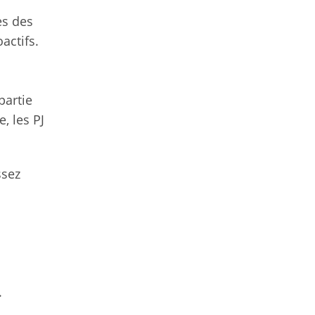
es des
actifs.
partie
, les PJ
ssez
.