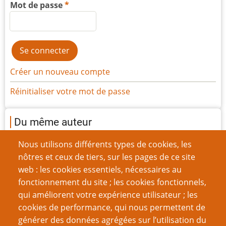
Mot de passe
Créer un nouveau compte
Réinitialiser votre mot de passe
Du même auteur
Les Rôles féminins dans les textes de JdR
Nous utilisons différents types de cookies, les
Questionnaire sur le style de la partie
nôtres et ceux de tiers, sur les pages de ce site
Le modèle-3D : vue d'ensemble
web : les cookies essentiels, nécessaires au
Clarification du simulationnisme dans le modèle à
fonctionnement du site ; les cookies fonctionnels,
trois volets
qui améliorent votre expérience utilisateur ; les
L'absence de mixité chez les rôlistes
cookies de performance, qui nous permettent de
Aller plus loin que les systèmes de « magie
générer des données agrégées sur l’utilisation du