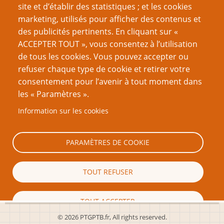
scientifique »
site et d’établir des statistiques ; et les cookies
Le Modèle à trois volets – FAQ
marketing, utilisés pour afficher des contenus et
Réifier (chosifier) les conventions de genre
des publicités pertinents. En cliquant sur «
Une brève Histoire des modes dans la création de JdR
ACCEPTER TOUT », vous consentez à l’utilisation
Comprendre le genre dans le Jeu de Rôle
de tous les cookies. Vous pouvez accepter ou
refuser chaque type de cookie et retirer votre
VOUS AIMEREZ AUSSI
consentement pour l’avenir à tout moment dans
les « Paramètres ».
Être un meilleur joueur
Information sur les cookies
Trucs de MJ : Désamorcer des pièges magiques
Xyrop : mon expérience de créateur et d’éditeur
PARAMÈTRES DE COOKIE
Partager le récit
TOUT REFUSER
Laissez-vous porter par le jeu
TOUT ACCEPTER
© 2026 PTGPTB.fr, All rights reserved.