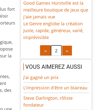
Good Games Hurstville est la
lus fort
meilleure boutique de jeux que
 Voir
j'aie jamais vue
porteurs
Le Genre englobe la création
Juste, rapide, généreux, varié,
imprévisible
gique,
ropose
Pagination
Page
Page
‹‹
2
››
sur la
précédente
suivante
VOUS AIMEREZ AUSSI
ntes,
J’ai gagné un prix
ent
L’impression d'être un blaireau
s, des
Steve Darlington, rôliste
fondateur
en une