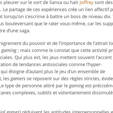
 pleurer sur le sort de Sansa ou haïr
Joffrey
sont des
Le partage de ces expériences crée un lien affectif p
nt lorsqu’on s’escrime à battre un boss de niveau dix.
lus bouleversant que le rater vous-même, car les sup
re d’une saga.
grement du pouvoir et de l’importance de l’attrait lo
u
gaming
; mais comme le constat que cette activité p
ales. Qui plus est, les jeux mettent souvent l’accent 
bration de tendances antisociales comme l’hyper-
e qui éloigne d’autant plus le jeu d’un ensemble de
, les
gamers
se reposent sur des règles strictes, évide
 Le type de personne attiré par le
gaming
est précisém
rcanes complexes, subtils et volontairement dissimulé
cial games
) réduisent les aptitudes interpersonnelles 