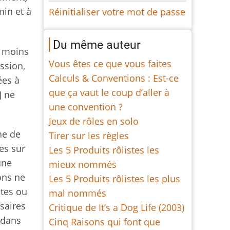
min et à
Réinitialiser votre mot de passe
Du même auteur
e moins
Vous êtes ce que vous faites
ussion,
Calculs & Conventions : Est-ce
ées à
que ça vaut le coup d’aller à
] ne
une convention ?
Jeux de rôles en solo
ne de
Tirer sur les règles
es sur
Les 5 Produits rôlistes les
une
mieux nommés
ions ne
Les 5 Produits rôlistes les plus
stes ou
mal nommés
saires
Critique de It’s a Dog Life (2003)
s dans
Cinq Raisons qui font que