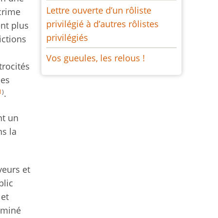
Lettre ouverte d’un rôliste
crime
privilégié à d’autres rôlistes
nt plus
privilégiés
ictions
Vos gueules, les relous !
rocités
les
1
)
.
nt un
s la
yeurs et
blic
 et
dominé