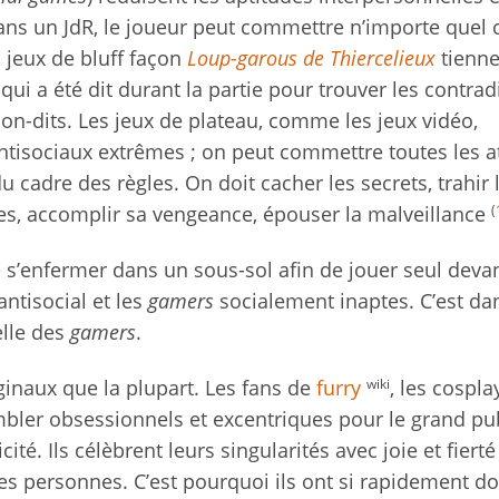
ans un JdR, le joueur peut commettre n’importe quel 
s jeux de bluff façon
Loup-garous de Thiercelieux
tienne
 qui a été dit durant la partie pour trouver les contrad
 non-dits. Les jeux de plateau, comme les jeux vidéo,
tisociaux extrêmes ; on peut commettre toutes les at
cadre des règles. On doit cacher les secrets, trahir 
(
ses, accomplir sa vengeance, épouser la malveillance
de s’enfermer dans un sous-sol afin de jouer seul deva
antisocial et les
gamers
socialement inaptes. C’est dan
elle des
gamers
.
wiki
ginaux que la plupart. Les fans de
furry
, les cospla
bler obsessionnels et excentriques pour le grand pu
té. Ils célèbrent leurs singularités avec joie et fierté
res personnes. C’est pourquoi ils ont si rapidement 