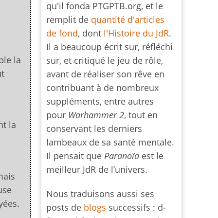
qu'il fonda PTGPTB.org, et le
remplit de
quantité d'articles
de fond
, dont
l'Histoire du JdR
.
Il a beaucoup écrit sur, réfléchi
le la
sur, et critiqué le jeu de rôle,
ut
avant de réaliser son rêve en
contribuant à de nombreux
suppléments, entre autres
pour
Warhammer 2
, tout en
t la
conservant les derniers
lambeaux de sa santé mentale.
Il pensait que
Paranoïa
est le
meilleur JdR de l’univers.
mais
use
Nous traduisons aussi ses
yées.
posts de
blogs
successifs : d-