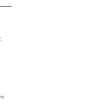
,
à
re.