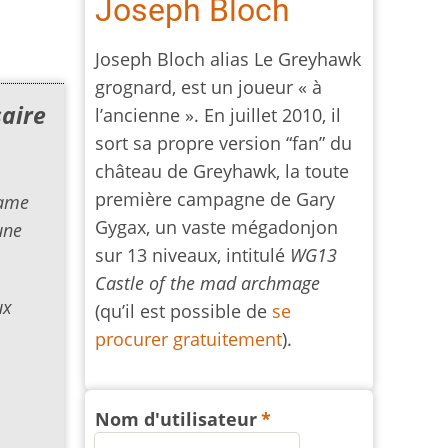
Joseph Bloch
Joseph Bloch alias Le Greyhawk
grognard, est un joueur « à
saire
l’ancienne ». En juillet 2010, il
sort sa propre version “fan” du
château de Greyhawk, la toute
première campagne de Gary
game
Gygax, un vaste mégadonjon
une
sur 13 niveaux, intitulé
WG13
Castle of the mad archmage
ux
(qu’il est possible de
se
procurer gratuitement
).
Nom d'utilisateur