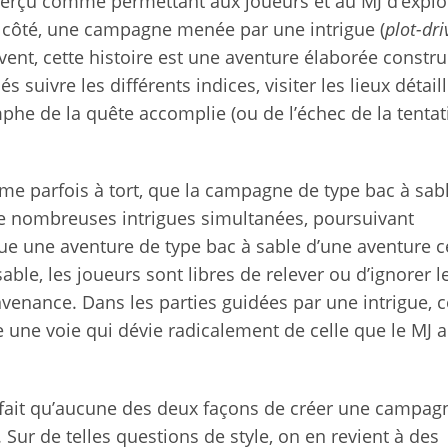
t perçu comme permettant aux joueurs et au MJ d’explo
 côté, une campagne menée par une intrigue (
plot-dri
vent, cette histoire est une aventure élaborée constru
 suivre les différents indices, visiter les lieux détaill
omphe de la quête accomplie (ou de l’échec de la tentat
me parfois à tort, que la campagne de type bac à sabl
t de nombreuses intrigues simultanées, poursuivant
gue une aventure de type bac à sable d’une aventure c
able, les joueurs sont libres de relever ou d’ignorer l
onvenance. Dans les parties guidées par une intrigue, ce
e une voie qui dévie radicalement de celle que le MJ a
e fait qu’aucune des deux façons de créer une campagn
Sur de telles questions de style, on en revient à des