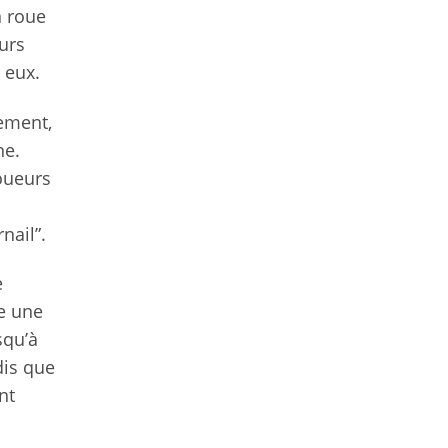
n roue
eurs
 eux.
lement,
ne.
joueurs
nail”.
e
re une
squ’à
dis que
nt