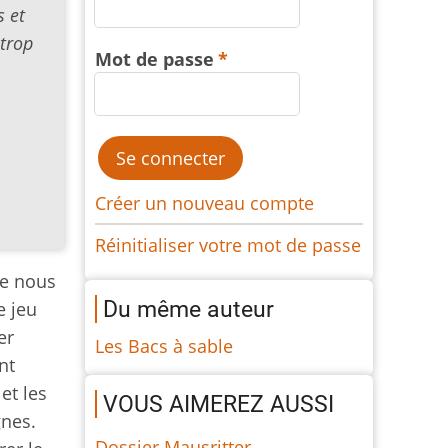
s et
 trop
Mot de passe
Créer un nouveau compte
Réinitialiser votre mot de passe
ue nous
Du même auteur
e jeu
er
Les Bacs à sable
nt
et les
VOUS AIMEREZ AUSSI
gnes.
Dossier Mausritter