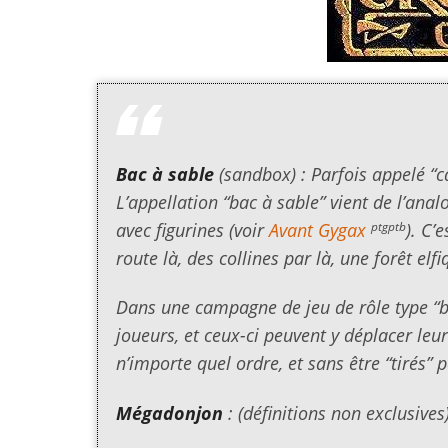
Bac à sable
(
sandbox
) : Parfois appelé 
L’appellation “bac à sable” vient de l’an
ptgptb
avec figurines (voir
Avant Gygax
). C’
route là, des collines par là, une forêt el
Dans une campagne de jeu de rôle type “ba
joueurs, et ceux-ci peuvent y déplacer leu
n’importe quel ordre, et sans être “tirés” p
Mégadonjon
: (définitions non exclusives