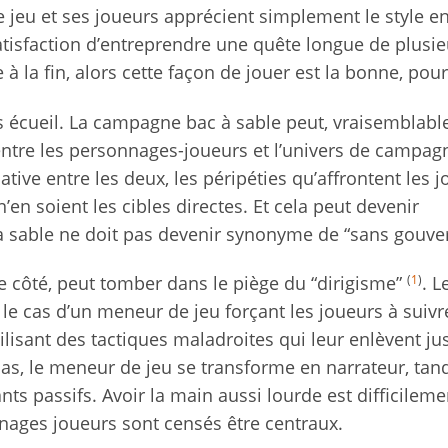
 jeu et ses joueurs apprécient simplement le style e
 satisfaction d’entreprendre une quête longue de plusi
à la fin, alors cette façon de jouer est la bonne, pour
ns écueil. La campagne bac à sable peut, vraisemblab
entre les personnages-joueurs et l’univers de campag
ative entre les deux, les péripéties qu’affrontent les 
en soient les cibles directes. Et cela peut devenir
sable ne doit pas devenir synonyme de “sans gouver
(
1
)
tre côté, peut tomber dans le piège du “dirigisme”
. L
e le cas d’un meneur de jeu forçant les joueurs à suiv
lisant des tactiques maladroites qui leur enlèvent ju
s cas, le meneur de jeu se transforme en narrateur, tan
nts passifs. Avoir la main aussi lourde est difficileme
nages joueurs sont censés être centraux.