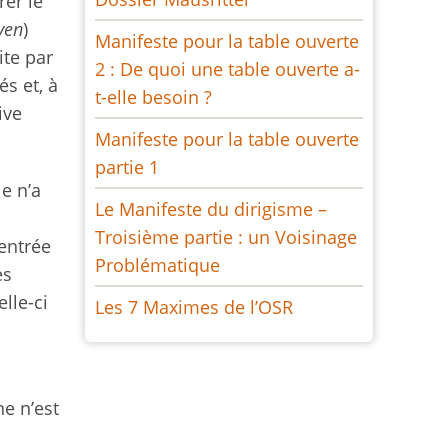
rer le
ven
)
Manifeste pour la table ouverte
ite par
2 : De quoi une table ouverte a-
és et, à
t-elle besoin ?
ive
Manifeste pour la table ouverte
partie 1
e n’a
Le Manifeste du dirigisme –
Troisième partie : un Voisinage
entrée
Problématique
es
lle-ci
Les 7 Maximes de l’OSR
e n’est