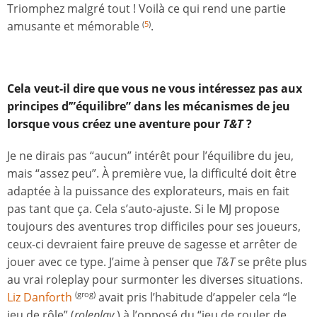
Triomphez malgré tout ! Voilà ce qui rend une partie
amusante et mémorable
.
(
5
)
Cela veut-il dire que vous ne vous intéressez pas aux
principes d’”équilibre” dans les mécanismes de jeu
lorsque vous créez une aventure pour
T&T
?
Je ne dirais pas “aucun” intérêt pour l’équilibre du jeu,
mais “assez peu”. À première vue, la difficulté doit être
adaptée à la puissance des explorateurs, mais en fait
pas tant que ça. Cela s’auto-ajuste. Si le MJ propose
toujours des aventures trop difficiles pour ses joueurs,
ceux-ci devraient faire preuve de sagesse et arrêter de
jouer avec ce type. J’aime à penser que
T&T
se prête plus
au vrai roleplay pour surmonter les diverses situations.
Liz Danforth
avait pris l’habitude d’appeler cela “le
(grog)
jeu de rôle” (
roleplay
) à l’opposé du “jeu de rouler de