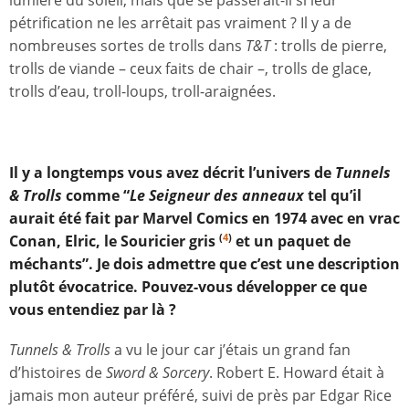
lumière du soleil, mais que se passerait-il si leur
pétrification ne les arrêtait pas vraiment ? Il y a de
nombreuses sortes de trolls dans
T&T
: trolls de pierre,
trolls de viande – ceux faits de chair –, trolls de glace,
trolls d’eau, troll-loups, troll-araignées.
Il y a longtemps vous avez décrit l’univers de
Tunnels
& Trolls
comme
“
Le Seigneur des anneaux
tel qu’il
aurait été fait par Marvel Comics en 1974 avec en vrac
Conan, Elric, le Souricier gris
et un paquet de
(
4
)
méchants”. Je dois admettre que c’est une description
plutôt évocatrice. Pouvez-vous développer ce que
vous entendiez par là ?
Tunnels & Trolls
a vu le jour car j’étais un grand fan
d’histoires de
Sword & Sorcery
. Robert E. Howard était à
jamais mon auteur préféré, suivi de près par Edgar Rice