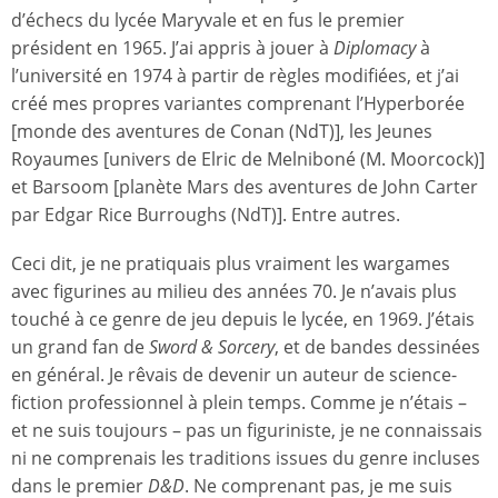
d’échecs du lycée Maryvale et en fus le premier
président en 1965. J’ai appris à jouer à
Diplomacy
à
l’université en 1974 à partir de règles modifiées, et j’ai
créé mes propres variantes comprenant l’Hyperborée
[monde des aventures de Conan (NdT)], les Jeunes
Royaumes [univers de Elric de Melniboné (M. Moorcock)]
et Barsoom [planète Mars des aventures de John Carter
par Edgar Rice Burroughs (NdT)]. Entre autres.
Ceci dit, je ne pratiquais plus vraiment les wargames
avec figurines au milieu des années 70. Je n’avais plus
touché à ce genre de jeu depuis le lycée, en 1969. J’étais
un grand fan de
Sword & Sorcery
, et de bandes dessinées
en général. Je rêvais de devenir un auteur de science-
fiction professionnel à plein temps. Comme je n’étais –
et ne suis toujours – pas un figuriniste, je ne connaissais
ni ne comprenais les traditions issues du genre incluses
dans le premier
D&D
. Ne comprenant pas, je me suis