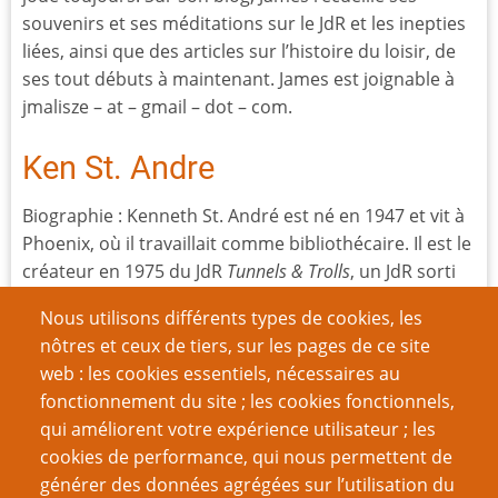
souvenirs et ses méditations sur le JdR et les inepties
liées, ainsi que des articles sur l’histoire du loisir, de
ses tout débuts à maintenant. James est joignable à
jmalisze – at – gmail – dot – com.
Ken St. Andre
Biographie : Kenneth St. André est né en 1947 et vit à
Phoenix, où il travaillait comme bibliothécaire. Il est le
créateur en 1975 du JdR
Tunnels & Trolls
, un JdR sorti
seulement quelques mois après
Dungeons & Dragons
Nous utilisons différents types de cookies, les
mais toujours vivant. Il a toujours aimé la fantasy et la
nôtres et ceux de tiers, sur les pages de ce site
science-fiction.
Son autobiographie sur le Grog
.
web : les cookies essentiels, nécessaires au
fonctionnement du site ; les cookies fonctionnels,
qui améliorent votre expérience utilisateur ; les
Nom d'utilisateur
cookies de performance, qui nous permettent de
générer des données agrégées sur l’utilisation du