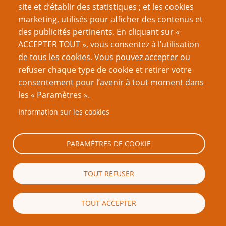
site et d’établir des statistiques ; et les cookies
Mot de passe
marketing, utilisés pour afficher des contenus et
des publicités pertinents. En cliquant sur «
ACCEPTER TOUT », vous consentez à l’utilisation
de tous les cookies. Vous pouvez accepter ou
refuser chaque type de cookie et retirer votre
Créer un nouveau compte
consentement pour l’avenir à tout moment dans
les « Paramètres ».
Réinitialiser votre mot de passe
Information sur les cookies
Du même auteur
PARAMÈTRES DE COOKIE
Plus que quelques campagnes
Rétrospective : The Price of Freedom
Interview : Sandy Petersen
TOUT REFUSER
Rétrospective : Authentic Thaumaturgy
Retrospective: En Garde !
TOUT ACCEPTER
Le christianisme implicite des premiers jeux de rôle
Cults of Prax : une rétrospective