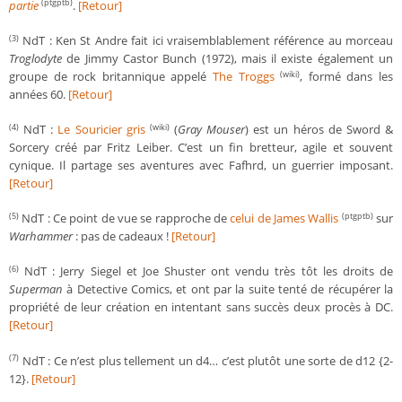
partie
.
[Retour]
(ptgptb)
NdT : Ken St Andre fait ici vraisemblablement référence au morceau
(3)
Troglodyte
de Jimmy Castor Bunch (1972), mais il existe également un
groupe de rock britannique appelé
The Troggs
, formé dans les
(wiki)
années 60.
[Retour]
NdT :
Le Souricier gris
(
Gray Mouser
) est un héros de Sword &
(4)
(wiki)
Sorcery créé par Fritz Leiber. C’est un fin bretteur, agile et souvent
cynique. Il partage ses aventures avec Fafhrd, un guerrier imposant.
[Retour]
NdT : Ce point de vue se rapproche de
celui de James Wallis
sur
(5)
(ptgptb)
Warhammer
: pas de cadeaux !
[Retour]
NdT : Jerry Siegel et Joe Shuster ont vendu très tôt les droits de
(6)
Superman
à Detective Comics, et ont par la suite tenté de récupérer la
propriété de leur création en intentant sans succès deux procès à DC.
[Retour]
NdT : Ce n’est plus tellement un d4… c’est plutôt une sorte de d12 {2-
(7)
12}.
[Retour]