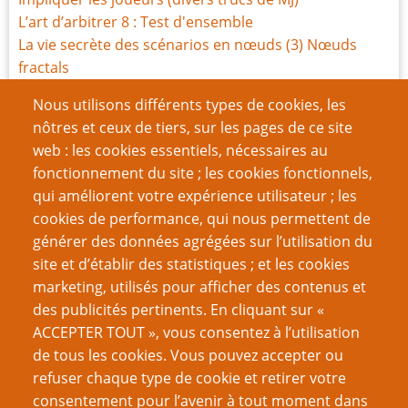
L’art d’arbitrer 8 : Test d'ensemble
La vie secrète des scénarios en nœuds (3) Nœuds
fractals
Écrire des scénarios horrifiques comme Sandy
Nous utilisons différents types de cookies, les
Petersen
nôtres et ceux de tiers, sur les pages de ce site
Alors comme ça, on veut garder les joueureuses sur
web : les cookies essentiels, nécessaires au
les rails ?
fonctionnement du site ; les cookies fonctionnels,
qui améliorent votre expérience utilisateur ; les
Page
Page
Pagination
‹‹
2
››
cookies de performance, qui nous permettent de
précédente
suivante
générer des données agrégées sur l’utilisation du
VOUS AIMEREZ AUSSI
site et d’établir des statistiques ; et les cookies
marketing, utilisés pour afficher des contenus et
Réfléchissez avant de quantifier
des publicités pertinents. En cliquant sur «
ACCEPTER TOUT », vous consentez à l’utilisation
L’Art d’arbitrer 11 - Résolution de l’action contre
de tous les cookies. Vous pouvez accepter ou
résolution narrative
refuser chaque type de cookie et retirer votre
Sans dessus-dessous (systèmes)
consentement pour l’avenir à tout moment dans