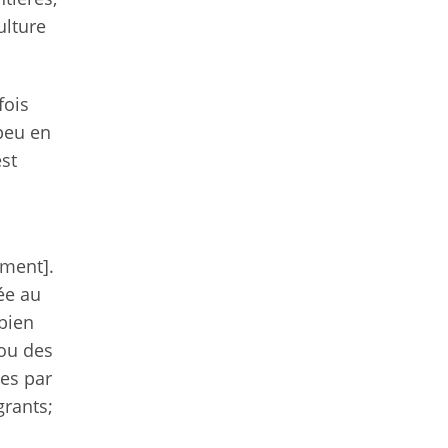
ulture
fois
 peu en
st
ement]
.
rée au
 bien
 ou des
ées par
grants;