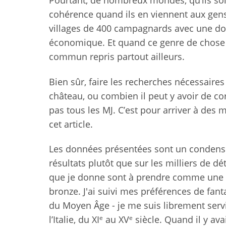
Pourtant, de nombreux mondes, qu’ils so
cohérence quand ils en viennent aux gen
villages de 400 campagnards avec une dou
économique. Et quand ce genre de chose p
commun repris partout ailleurs.
Bien sûr, faire les recherches nécessaires
château, ou combien il peut y avoir de c
pas tous les MJ. C’est pour arriver à des 
cet article.
Les données présentées sont un condensé 
résultats plutôt que sur les milliers de dé
que je donne sont à prendre comme une ba
bronze. J'ai suivi mes préférences de fan
du Moyen Âge - je me suis librement servi 
e
e
l’Italie, du XI
au XV
siècle. Quand il y ava