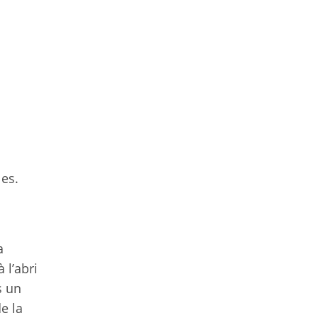
les.
a
 l’abri
s un
de la