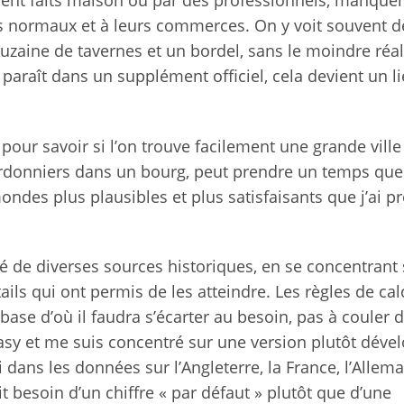
ient faits maison ou par des professionnels, manque
s normaux et à leurs commerces. On y voit souvent d
zaine de tavernes et un bordel, sans le moindre réa
araît dans un supplément officiel, cela devient un l
 pour savoir si l’on trouve facilement une grande vill
ordonniers dans un bourg, peut prendre un temps que
mondes plus plausibles et plus satisfaisants que j’ai p
de diverses sources historiques, en se concentrant 
tails qui ont permis de les atteindre. Les règles de cal
se d’où il faudra s’écarter au besoin, pas à couler d
tasy et me suis concentré sur une version plutôt déve
dans les données sur l’Angleterre, la France, l’Allem
it besoin d’un chiffre « par défaut » plutôt que d’une