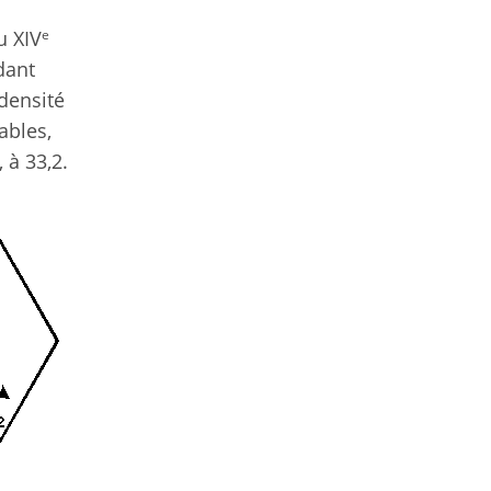
e
u XIV
dant
densité
ables,
 à 33,2.