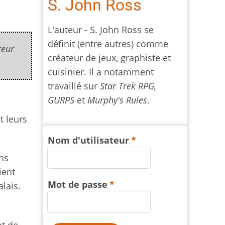
S. John Ross
L'auteur - S. John Ross se
définit (entre autres) comme
teur
créateur de jeux, graphiste et
cuisinier. Il a notamment
travaillé sur
Star Trek RPG,
GURPS
et
Murphy's Rules
.
t leurs
Nom d'utilisateur
ns
ient
Mot de passe
lais.