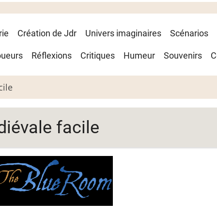
rie
Création de Jdr
Univers imaginaires
Scénarios
oueurs
Réflexions
Critiques
Humeur
Souvenirs
C
ile
évale facile