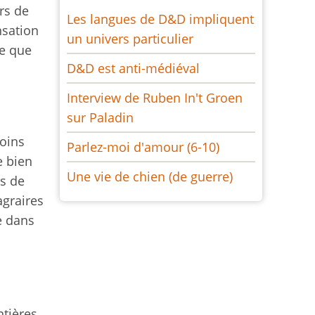
rs de
Les langues de D&D impliquent
nsation
un univers particulier
ce que
D&D est anti-médiéval
Interview de Ruben In't Groen
sur Paladin
moins
Parlez-moi d'amour (6-10)
e bien
Une vie de chien (de guerre)
s de
agraires
e dans
tières,