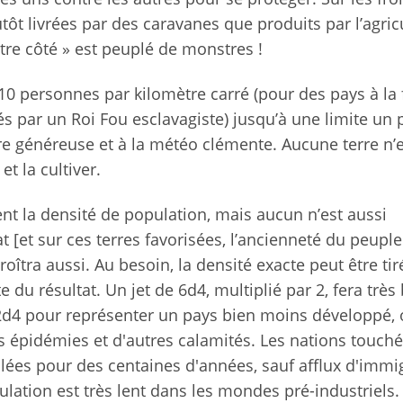
tôt livrées par des caravanes que produits par l’agric
utre côté » est peuplé de monstres !
0 personnes par kilomètre carré (pour des pays à la 
és par un Roi Fou esclavagiste) jusqu’à une limite un
re généreuse et à la météo clémente. Aucune terre n’e
et la cultiver.
nt la densité de population, mais aucun n’est aussi
at
[et sur ces terres favorisées, l’ancienneté du peupl
oîtra aussi. Au besoin, la densité exacte peut être ti
te du résultat. Un jet de 6d4, multiplié par 2, fera très
 2d4 pour représenter un pays bien moins développé,
s épidémies et d'autres calamités. Les nations touch
lées pour des centaines d'années, sauf afflux d'immi
ulation est très lent dans les mondes pré-industriels.