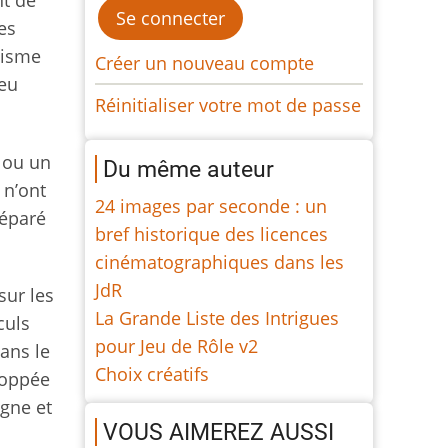
nt de
es
lisme
Créer un nouveau compte
ieu
Réinitialiser votre mot de passe
e ou un
Du même auteur
 n’ont
24 images par seconde : un
réparé
bref historique des licences
cinématographiques dans les
JdR
sur les
La Grande Liste des Intrigues
culs
pour Jeu de Rôle v2
ans le
Choix créatifs
loppée
agne et
VOUS AIMEREZ AUSSI