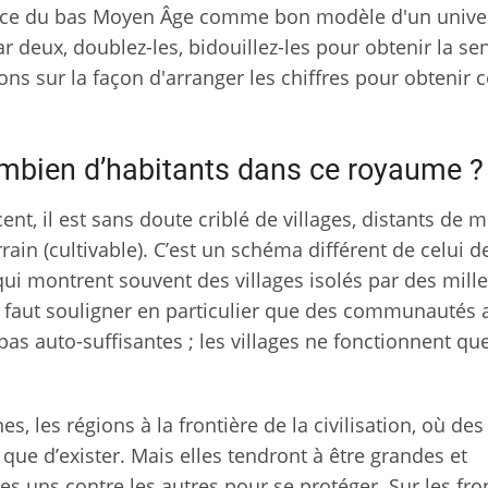
rance du bas Moyen Âge comme bon modèle d'un unive
par deux, doublez-les, bidouillez-les pour obtenir la se
ions sur la façon d'arranger les chiffres pour obtenir 
ombien d’habitants dans ce royaume ?
nt, il est sans doute criblé de villages, distants de 
ain (cultivable). C’est un schéma différent de celui d
i montrent souvent des villages isolés par des mille
l faut souligner en particulier que des communautés 
pas auto-suffisantes ; les villages ne fonctionnent qu
, les régions à la frontière de la civilisation, où des
que d’exister. Mais elles tendront à être grandes et
s uns contre les autres pour se protéger. Sur les fron