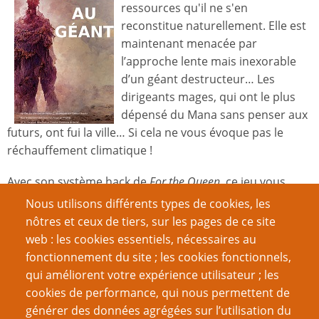
ressources qu'il ne s'en
reconstitue naturellement. Elle est
maintenant menacée par
l’approche lente mais inexorable
d’un géant destructeur… Les
dirigeants mages, qui ont le plus
dépensé du Mana sans penser aux
futurs, ont fui la ville… Si cela ne vous évoque pas le
réchauffement climatique !
Avec son système hack de
For the Queen
, ce jeu vous
permet une ou deux bonnes parties narratives et de
Nous utilisons différents types de cookies, les
tension croissante.
nôtres et ceux de tiers, sur les pages de ce site
web : les cookies essentiels, nécessaires au
Convention 3FF
fonctionnement du site ; les cookies fonctionnels,
qui améliorent votre expérience utilisateur ; les
QUEL SOUVENIR GARDES-TU DE LA 3FF-CONV, OÙ
cookies de performance, qui nous permettent de
L’ON JOUE AUX JDR DU DÉFI ?
générer des données agrégées sur l’utilisation du