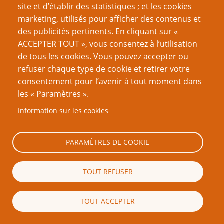
site et d’établir des statistiques ; et les cookies
La deuxième convention du Défi (du 13 au 22 janvier
marketing, utilisés pour afficher des contenus et
2023
sur Discord
) n’a pas encore eu lieu quand j’écris
des publicités pertinents. En cliquant sur «
ces lignes, mais j’ai bien aimé la première l’an dernier !
ACCEPTER TOUT », vous consentez à l’utilisation
Les participants ont aimé aussi, donc pour dégager plus
de tous les cookies. Vous pouvez accepter ou
de créneaux et de disponibilités, on est passé de « un
refuser chaque type de cookie et retirer votre
week-end » à « deux week-ends et la semaine entre »
consentement pour l’avenir à tout moment dans
pour que chaque créateur-MJ puisse crash-tester son
les « Paramètres ».
JdR, et montrer les améliorations apportées suite aux
Information sur les cookies
retours reçus.
Les participants-noteurs ont pu réviser leurs jugements.
PARAMÈTRES DE COOKIE
Très sympa.
Le Défi
TOUT REFUSER
QUEL BILAN TIRES-TU DE TA PARTICIPATION AU
TOUT ACCEPTER
DÉFI PTGPTB TROIS FOIS FORGÉ DE CETTE