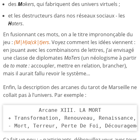
des
M
akers
, qui fabriquent des univers virtuels ;
et les destructeurs dans nos réseaux sociaux - les
H
aters
.
En fusionnant ces mots, on a le titre imprononçable du
jeu :
(M|H)a(ck|t)ers
. Voyez comment les idées viennent :
en jouant avec les combinaisons de lettres, j’ai envisagé
une classe de diplomates
MaTers
(un néologisme à partir
de
to mate
:
accoupler, mettre en relation, brancher),
mais il aurait fallu revoir le système…
Enfin, la description des arcanes du tarot de Marseille ne
collait pas à l’univers. Par exemple :
Arcane XIII. LA MORT

+ Transformation, Renouveau, Renaissance, 
- Mort, Terreur, Perte De Foi, Décourageme
Ça fait un peu : « participants, débrouillez-vous avec tous