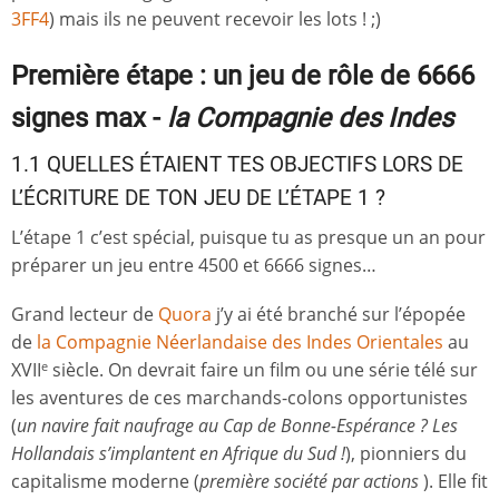
3FF4
) mais ils ne peuvent recevoir les lots ! ;)
Première étape : un jeu de rôle de 6666
signes max -
la Compagnie des Indes
1.1 QUELLES ÉTAIENT TES OBJECTIFS LORS DE
L’ÉCRITURE DE TON JEU DE L’ÉTAPE 1 ?
L’étape 1 c’est spécial, puisque tu as presque un an pour
préparer un jeu entre 4500 et 6666 signes…
Grand lecteur de
Quora
j’y ai été branché sur l’épopée
de
la Compagnie Néerlandaise des Indes Orientales
au
XVII
siècle. On devrait faire un film ou une série télé sur
e
les aventures de ces marchands-colons opportunistes
(
un navire fait naufrage au Cap de Bonne-Espérance ? Les
Hollandais s’implantent en Afrique du Sud !
), pionniers du
capitalisme moderne (
première société par actions
). Elle fit