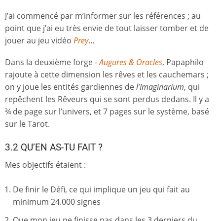
J’ai commencé par m’informer sur les références ; au
point que j’ai eu très envie de tout laisser tomber et de
jouer au jeu vidéo
Prey
…
Dans la deuxième forge -
Augures & Oracles
, Papaphilo
rajoute à cette dimension les rêves et les cauchemars ;
on y joue les entités gardiennes de
l’Imaginarium
, qui
repêchent les Rêveurs qui se sont perdus dedans. Il y a
¾ de page sur l’univers, et 7 pages sur le système, basé
sur le Tarot.
3.2 QU’EN AS-TU FAIT ?
Mes objectifs étaient :
De finir le Défi, ce qui implique un jeu qui fait au
minimum 24.000 signes
Que mon jeu ne finisse pas dans les 3 derniers du