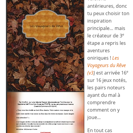
antérieures, donc
tu peux choisir ton
inspiration
principale… mais
le créateur de 3
e
étape a repris les
aventures
oniriques !
Les
Voyageurs du Rêve
(v3
)
est arrivée 16
e
sur 16 jeux notés,
les pairs noteurs
ayant du mal à
comprendre
comment on y
joue...
En tout cas