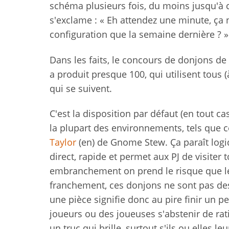
schéma plusieurs fois, du moins jusqu'à 
s'exclame : « Eh attendez une minute, ça
configuration que la semaine dernière ? »
Dans les faits, le concours de donjons d
a produit presque 100, qui utilisent tous 
qui se suivent.
C'est la disposition par défaut (en tout cas
la plupart des environnements, tels que
Taylor
(en) de Gnome Stew. Ça paraît logi
direct, rapide et permet aux PJ de visiter 
embranchement on prend le risque que les
franchement, ces donjons ne sont pas de
une pièce signifie donc au pire finir un pe
joueurs ou des joueuses s'abstenir de rati
un truc qui brille, surtout s'ils ou elles 