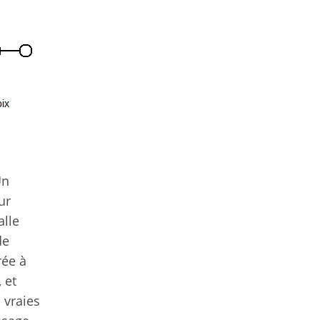
Un
ur
alle
de
rée à
 et
 vraies