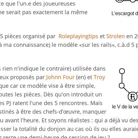
ce que l'un.e des joueureuses
 ne serait pas exactement la même
e 5 pièces organisé par
Roleplayingtips
et
Strolen
en 2
(à ma connaissance) le modèle «sur les rails», c.à.d 5 
 rien n'indique le contraire) utilisée dans
 ceux proposés par
Johnn Four
(en) et
Troy
que car ce modèle vise à être simple,
toutes les pièces. Dès qu'on introduit un
 PJ ratent l'une des 5 rencontres. Mais
stinés à être des chefs-d’œuvre, manquer
u avant l'heure. Et soyons réalistes : qui a déjà vu de
sser la totalité du donjon au cas où ils ou elles aurai
leur reste une demi-heure de session de jeu ?