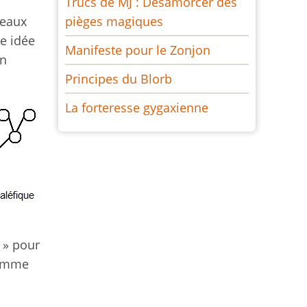
Trucs de MJ : Désamorcer des
seaux
pièges magiques
e idée
Manifeste pour le Zonjon
un
Principes du Blorb
La forteresse gygaxienne
 » pour
 comme