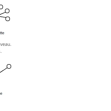
iveau.
.