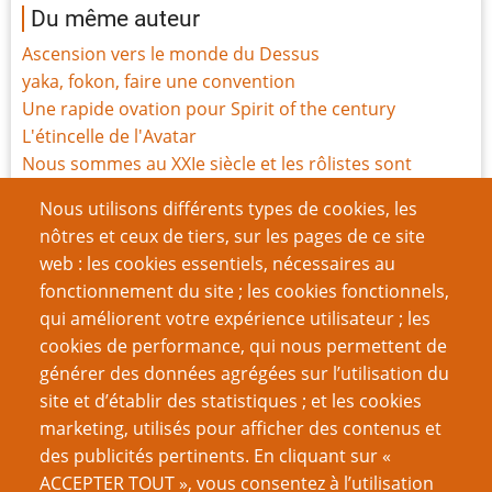
Du même auteur
Ascension vers le monde du Dessus
yaka, fokon, faire une convention
Une rapide ovation pour Spirit of the century
L'étincelle de l'Avatar
Nous sommes au XXIe siècle et les rôlistes sont
toujours des billes en économie
Nous utilisons différents types de cookies, les
Style et structure
nôtres et ceux de tiers, sur les pages de ce site
Résumez-le !
web : les cookies essentiels, nécessaires au
Osez être stupide
fonctionnement du site ; les cookies fonctionnels,
L'Avatar, l'Audience et l'Auteur
qui améliorent votre expérience utilisateur ; les
Du boulot pour les copains
cookies de performance, qui nous permettent de
générer des données agrégées sur l’utilisation du
Page
Page
Pagination
‹‹
9
››
site et d’établir des statistiques ; et les cookies
précédente
suivante
marketing, utilisés pour afficher des contenus et
VOUS AIMEREZ AUSSI
des publicités pertinents. En cliquant sur «
ACCEPTER TOUT », vous consentez à l’utilisation