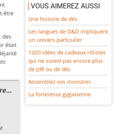
nt
VOUS AIMEREZ AUSSI
t-être
Une histoire de dés
Les langues de D&D impliquent
c des
un univers particulier
r était
1d20 idées de cadeaux rôlistes
déjanté
qui ne soient pas encore plus
nts
de JdR ou de dés
Assemblez vos monstres
oire…
La forteresse gygaxienne
de