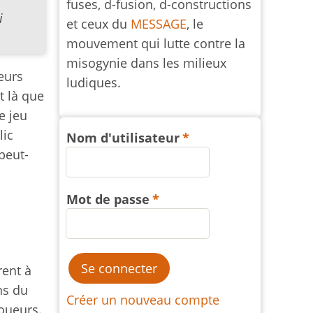
fuses, d-fusion, d-constructions
i
et ceux du
MESSAGE
, le
mouvement qui lutte contre la
misogynie dans les milieux
eurs
ludiques.
t là que
e jeu
lic
Nom d'utilisateur
peut-
Mot de passe
rent à
ns du
Créer un nouveau compte
oueurs.