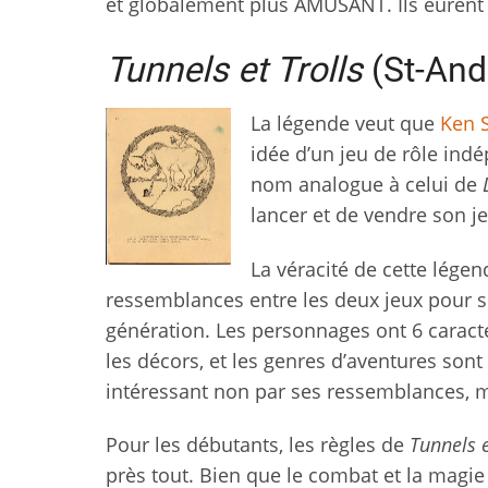
et globalement plus AMUSANT. Ils eurent 
Tunnels et Trolls
(St-And
La légende veut que
Ken 
idée d’un jeu de rôle in
nom analogue à celui de
lancer et de vendre son jeu
La véracité de cette légen
ressemblances entre les deux jeux pour
génération. Les personnages ont 6 caracté
les décors, et les genres d’aventures sont
intéressant non par ses ressemblances, m
Pour les débutants, les règles de
Tunnels e
près tout. Bien que le combat et la magie u