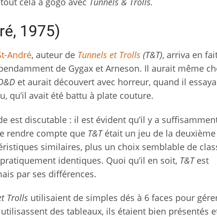
tout cela à gogo avec
Tunnels & Trolls.
ré, 1975)
St-André
, auteur de
Tunnels et Trolls
(T&T)
, arriva en fa
dépendamment de Gygax et Arneson. Il aurait même ch
D&D
et aurait découvert avec horreur, quand il essaya
, qu’il avait été battu à plate couture.
de est discutable : il est évident qu’il y a suffisammen
 se rendre compte que
T&T
était un jeu de la deuxième
ristiques similaires, plus un choix semblable de clas
 pratiquement identiques. Quoi qu’il en soit,
T&T
est
ais par ses différences.
t Trolls
utilisaient de simples dés à 6 faces pour gére
tilisassent des tableaux, ils étaient bien présentés e