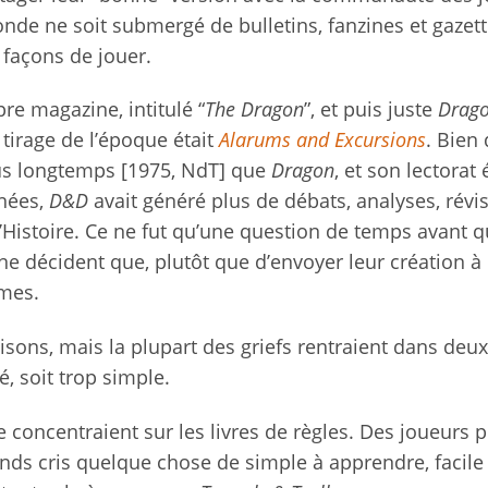
onde ne soit submergé de bulletins, fanzines et gazet
 façons de jouer.
e magazine, intitulé “
The Dragon
”, et puis juste
Drag
 tirage de l’époque était
Alarums and Excursions
. Bien
plus longtemps [1975, NdT] que
Dragon
, et son lectorat 
nées,
D&D
avait généré plus de débats, analyses, révis
’Histoire. Ce ne fut qu’une question de temps avant 
e décident que, plutôt que d’envoyer leur création à
êmes.
isons, mais la plupart des griefs rentraient dans deux
é, soit trop simple.
 concentraient sur les livres de règles. Des joueurs p
ds cris quelque chose de simple à apprendre, facile 