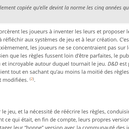
tellement copiée qu’elle devint la norme les cinq années qu
rcèrent les joueurs à inventer les leurs et proposer l
réfléchir aux systèmes de jeu et à leur création. C’es
uxièmement, les joueurs ne se concentraient pas sur l
Bien que les règles fussent loin d’être parfaites, le pub
et incroyable autour duquel tournait le jeu.
D&D
est 
aient tout en sachant qu’au moins la moitié des règles
(
2
)
t modifiées.
.
 le jeu, et la nécessité de réécrire les règles, conduisi
 ce qui était, en fin de compte, leurs propres versio
tager leur “bonne” version avec la communauté des j