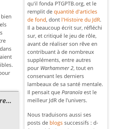
qu'il fonda PTGPTB.org, et le
remplit de
quantité d'articles
t bien
de fond
, dont
l'Histoire du JdR
.
els
Il a beaucoup écrit sur, réfléchi
rs
sur, et critiqué le jeu de rôle,
tre
avant de réaliser son rêve en
 dans
contribuant à de nombreux
taient
suppléments, entre autres
ibles.
pour
Warhammer 2
, tout en
 pour
conservant les derniers
lambeaux de sa santé mentale.
Il pensait que
Paranoïa
est le
oire…
meilleur JdR de l’univers.
Nous traduisons aussi ses
posts de
blogs
successifs : d-