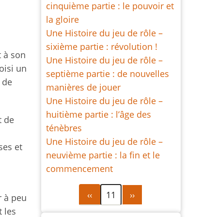
cinquième partie : le pouvoir et
la gloire
Une Histoire du jeu de rôle –
sixième partie : révolution !
it à son
Une Histoire du jeu de rôle –
oisi un
septième partie : de nouvelles
 de
manières de jouer
Une Histoire du jeu de rôle –
huitième partie : l’âge des
t de
ténèbres
Une Histoire du jeu de rôle –
ses et
neuvième partie : la fin et le
commencement
Pagination
Page
Page
‹‹
11
››
r à peu
précédente
suivante
t les