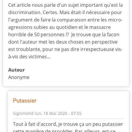
Cet article nous parle d'un sujet important qu'est la
discrimination. Certes. Mais était-il nécessaire pour
l'argument de faire la comparaison entre les micro-
agressions subies au quotidien et le massacre
horrible de 50 personnes !? Je trouve que la facon
dont l'auteur met les deux choses en perspective
est troublante, pour ne pas dire irrespectueuse vis-
à-vis des victimes...
Auteur
Anonyme
Putassier
Sigismond
lun, 18 Mai 2020 - 07:55
En
Tout à fait d'accord, je trouve ça un peu putassier
réponse
cette manière de procéder. Par ailleurs, est-ce