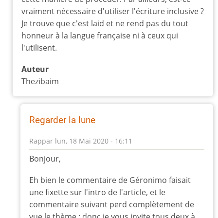
à
vraiment nécessaire d'utiliser l'écriture inclusive ?
Cet
Je trouve que c'est laid et ne rend pas du tout
article
honneur à la langue française ni à ceux qui
nous
l'utilisent.
parle
d'un
Auteur
par
Thezibaim
geronimo
Regarder la lune
Rappar
lun, 18 Mai 2020 - 16:11
En
Bonjour,
réponse
à
Eh bien le commentaire de Géronimo faisait
Putassier
une fixette sur l'intro de l'article, et le
par
commentaire suivant perd complètement de
Sigismond
vue le thème ; donc je vous invite tous deux à