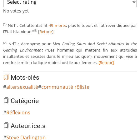
No votes yet
NdT : Cet attentat fit
49 morts
, plus le tueur, et fut revendiquée par
(1)
l’Etat Islamique
[Retour]
wiki
NdT : Acronyme pour
Men Ending Slurs And Sexist Attitudes in the
(2)
Gaming Environment
(“Les hommes qui mettent fin aux attitudes
insultantes et sexistes dans le milieu ludique”), mouvement qui vise à
rendre le milieu ludique moins hostile aux femmes.
[Retour]
Mots-clés
altersexualité
communauté rôliste
Catégorie
Réflexions
Auteur.ice.s
Steve Darlington