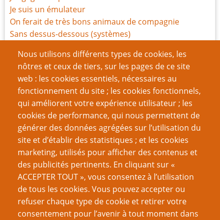
Je suis un émulateur
On ferait de très bons animaux de compagnie
Sans dessus-dessous (systèmes)
Tout le monde est magique
Nous utilisons différents types de cookies, les
Rapport de mission
nôtres et ceux de tiers, sur les pages de ce site
Ode aux Indés
web : les cookies essentiels, nécessaires au
Les jeux en une page sont-ils sans valeur ?
fonctionnement du site ; les cookies fonctionnels,
La Carte-X ne vous sauvera pas de tout
qui améliorent votre expérience utilisateur ; les
Défi du gamer : un jeu par saison
cookies de performance, qui nous permettent de
générer des données agrégées sur l’utilisation du
Page
Pagination
1
››
site et d’établir des statistiques ; et les cookies
suivante
marketing, utilisés pour afficher des contenus et
VOUS AIMEREZ AUSSI
des publicités pertinents. En cliquant sur «
ACCEPTER TOUT », vous consentez à l’utilisation
Exilées dans l’indé, mais sans aucun regret
de tous les cookies. Vous pouvez accepter ou
refuser chaque type de cookie et retirer votre
Romance et Jeu de Rôles : des biais de genre ?
consentement pour l’avenir à tout moment dans