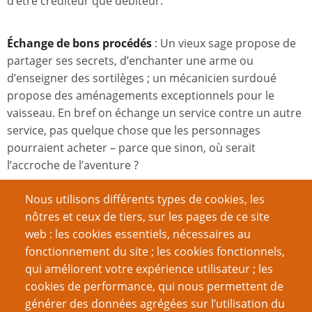
d’être créditeur que débiteur.
Échange de bons procédés
: Un vieux sage propose de
partager ses secrets, d’enchanter une arme ou
d’enseigner des sortilèges ; un mécanicien surdoué
propose des aménagements exceptionnels pour le
vaisseau. En bref on échange un service contre un autre
service, pas quelque chose que les personnages
pourraient acheter – parce que sinon, où serait
l’accroche de l’aventure ?
Nous utilisons différents types de cookies, les
C’est un club privé ici
: Les personnages veulent se voir
nôtres et ceux de tiers, sur les pages de ce site
acceptés et reconnus par un certain milieu, admis dans
web : les cookies essentiels, nécessaires au
certaines guildes, franchir des frontières, entrer dans les
fonctionnement du site ; les cookies fonctionnels,
beaux quartiers de la ville…
qui améliorent votre expérience utilisateur ; les
cookies de performance, qui nous permettent de
Un McGuffin et une grande frite
: Non, il ne s’agit pas
générer des données agrégées sur l’utilisation du