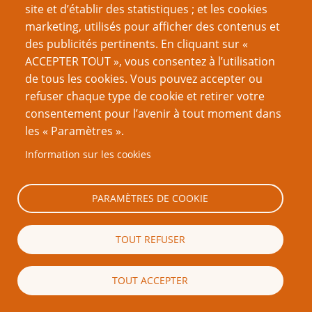
d’une nouvelle recette de hamburger, mais d’un objet
site et d’établir des statistiques ; et les cookies
prétexte à scénario, nommé ainsi par Hitchcock. Par
marketing, utilisés pour afficher des contenus et
exemple une liste d’agents secrets infiltrés ou une
des publicités pertinents. En cliquant sur «
bombe thermonucléaire de poche ; cela ne servira pas
ACCEPTER TOUT », vous consentez à l’utilisation
aux joueurs, mais dans les mains du gouvernement
de tous les cookies. Vous pouvez accepter ou
ennemi, ça fera des ravages. La plupart du temps, les
refuser chaque type de cookie et retirer votre
personnages vont partir à la recherche de cet objet, ou
consentement pour l’avenir à tout moment dans
bien ils devront le transporter et le protéger.
les « Paramètres ».
Inconvénients
: Les plus roublards voudront s’échapper
Information sur les cookies
du scénario et revendre le McGuffin ou l’exploiter à leur
propre profit.
PARAMÈTRES DE COOKIE
Un mystère très mystérieux
: Il s’est passé un truc.
Peut-être un meurtre ou des phénomènes inexpliqués
TOUT REFUSER
dans un village isolé, des enlèvements en série, des
signaux étranges en provenance d’une planète non
TOUT ACCEPTER
répertoriée, bref quelque chose qui titille la curiosité des
personnages. Souvent cela suffit pour qu’ils partent