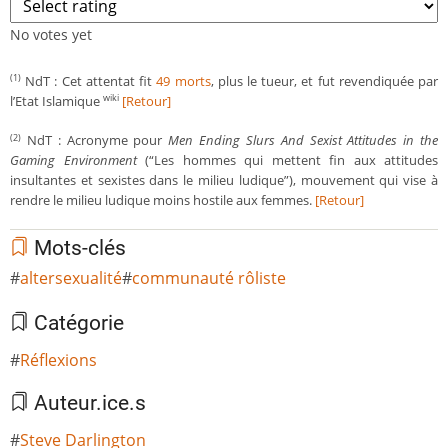
No votes yet
NdT : Cet attentat fit
49 morts
, plus le tueur, et fut revendiquée par
(1)
l’Etat Islamique
[Retour]
wiki
NdT : Acronyme pour
Men Ending Slurs And Sexist Attitudes in the
(2)
Gaming Environment
(“Les hommes qui mettent fin aux attitudes
insultantes et sexistes dans le milieu ludique”), mouvement qui vise à
rendre le milieu ludique moins hostile aux femmes.
[Retour]
Mots-clés
altersexualité
communauté rôliste
Catégorie
Réflexions
Auteur.ice.s
Steve Darlington