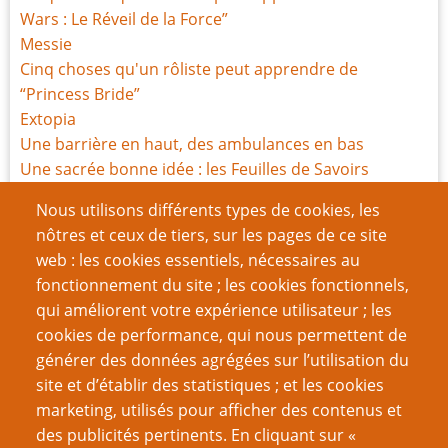
Wars : Le Réveil de la Force”
Messie
Cinq choses qu'un rôliste peut apprendre de
“Princess Bride”
Extopia
Une barrière en haut, des ambulances en bas
Une sacrée bonne idée : les Feuilles de Savoirs
Critique de My Life with Master
Nous utilisons différents types de cookies, les
Cinq choses qu’un rôliste peut apprendre de “Orgueil
nôtres et ceux de tiers, sur les pages de ce site
et Préjugés”
web : les cookies essentiels, nécessaires au
La lutte ou la victoire ?
fonctionnement du site ; les cookies fonctionnels,
Probablement des zombies : un jeu de rôle sur la
qui améliorent votre expérience utilisateur ; les
conscience et les ambiguïtés morales
cookies de performance, qui nous permettent de
générer des données agrégées sur l’utilisation du
Page
Page
Pagination
‹‹
5
››
site et d’établir des statistiques ; et les cookies
précédente
suivante
marketing, utilisés pour afficher des contenus et
VOUS AIMEREZ AUSSI
des publicités pertinents. En cliquant sur «