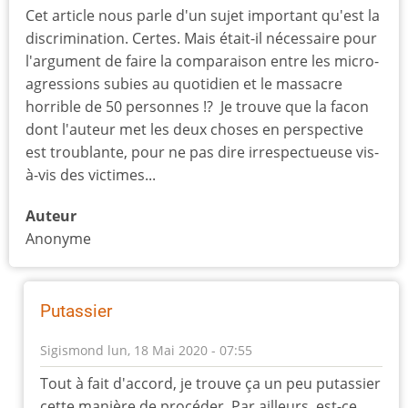
Cet article nous parle d'un sujet important qu'est la
discrimination. Certes. Mais était-il nécessaire pour
l'argument de faire la comparaison entre les micro-
agressions subies au quotidien et le massacre
horrible de 50 personnes !? Je trouve que la facon
dont l'auteur met les deux choses en perspective
est troublante, pour ne pas dire irrespectueuse vis-
à-vis des victimes...
Auteur
Anonyme
Putassier
Sigismond
lun, 18 Mai 2020 - 07:55
En
Tout à fait d'accord, je trouve ça un peu putassier
réponse
cette manière de procéder. Par ailleurs, est-ce