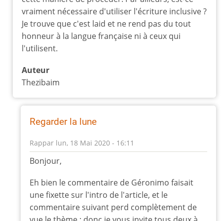
à
vraiment nécessaire d'utiliser l'écriture inclusive ?
Cet
Je trouve que c'est laid et ne rend pas du tout
article
honneur à la langue française ni à ceux qui
nous
l'utilisent.
parle
d'un
Auteur
par
Thezibaim
geronimo
Regarder la lune
Rappar
lun, 18 Mai 2020 - 16:11
En
Bonjour,
réponse
à
Eh bien le commentaire de Géronimo faisait
Putassier
une fixette sur l'intro de l'article, et le
par
commentaire suivant perd complètement de
Sigismond
vue le thème ; donc je vous invite tous deux à