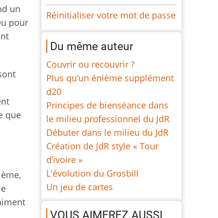
nd un
Réinitialiser votre mot de passe
Ou pour
ent
Du même auteur
Couvrir ou recouvrir ?
sont
Plus qu’un énième supplément
d20
ent
Principes de bienséance dans
ce que
le milieu professionnel du JdR
Débuter dans le milieu du JdR
Création de JdR style « Tour
d’ivoire »
L'évolution du Grosbill
lème,
Un jeu de cartes
le
aiment
VOUS AIMEREZ AUSSI