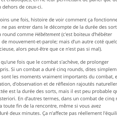
en dehors de ceux-ci.
oins une fois, histoire de voir comment ça fonctionne.
x ne pas entrer dans le décompte de la durée des sort
’un round comme
Hébétement
(c’est boiteux d’hébéter
on de mouvement-et-parole; mais d’un autre coté quelq
cieuse, alors peut-être que ce n’est pas si mal).
st qu’une fois que le combat s’achève, de prolonger
 pris. Si un combat a duré cinq rounds, dites simple
ds sont les moments vraiment importants du combat, e
ation, d’observation et de réflexion rajoutés naturell
ctée est la durée des sorts, mais il est peu probable q
posteriori. En d’autres termes, dans un combat de cinq
la toute fin de la rencontre, même si vous avez
duré deux minutes. Ça n’affecte pas réellement l’équil