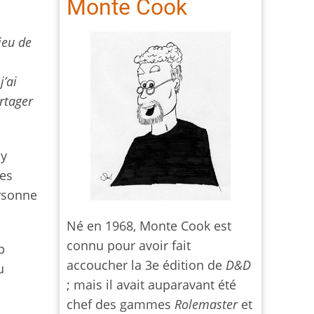
Monte Cook
jeu de
j’ai
rtager
'y
des
rsonne
Né en 1968, Monte Cook est
connu pour avoir fait
p
accoucher la 3e édition de
D&D
u
; mais il avait auparavant été
chef des gammes
Rolemaster
et