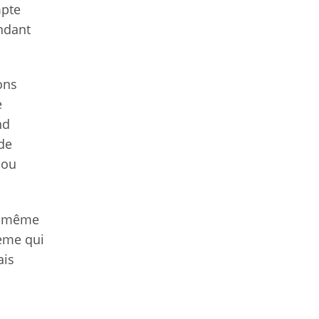
mpte
ndant
ons
e
nd
de
 ou
nt même
lème qui
ais