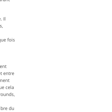
 Il
s,
ue fois
ment
t entre
ement
ue cela
 rounds,
ibre du