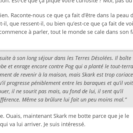
n. Est-ce que ça pique votre curiosité ? Moi, pas du 
bien. Raconte-nous ce que ça fait d’être dans la peau 
l, que ressent-il, ou bien qu’est-ce que ça fait de vo
is commence à parler, tout le monde se cale dans son f
suite à son long séjour dans les Terres Désolées. Il boîte
be et enrage encore contre Pog qui a planté le tout-terra
timent de revenir à la maison, mais Skark est trop coriac
’il progresse péniblement entre les baraques et qu’il voit
uer, il ne sourit pas mais, au fond de lui, il sent qu’il
ifférence. Même sa brûlure lui fait un peu moins mal.”
. Ouais, maintenant Skark me botte parce que je le
i va lui arriver. Je suis intéressé.