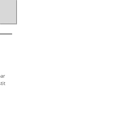
par
tit