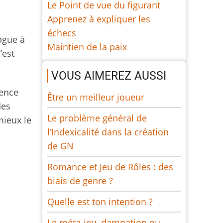
Le Point de vue du figurant
Apprenez à expliquer les
échecs
ogue à
Maintien de la paix
’est
VOUS AIMEREZ AUSSI
ience
Être un meilleur joueur
des
Le problème général de
mieux le
l’Indexicalité dans la création
de GN
Romance et Jeu de Rôles : des
biais de genre ?
Quelle est ton intention ?
Le méta-jeu, damnation ou