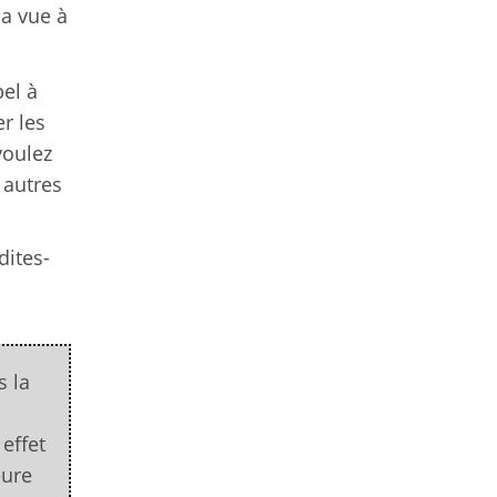
la vue à
el à
r les
voulez
 autres
dites-
s la
effet
eure