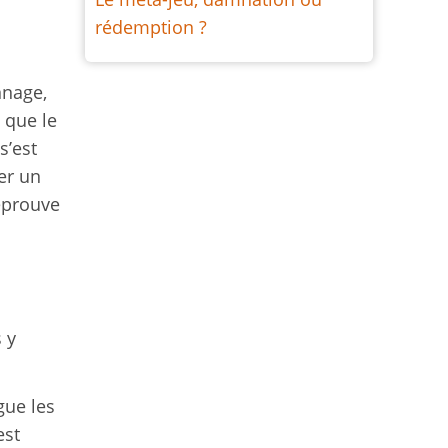
rédemption ?
nnage,
 que le
s’est
er un
éprouve
 y
gue les
est