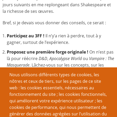
jours suivants en me replongeant dans Shakespeare et
la richesse de ses œuvres.
Bref, si je devais vous donner des conseils, ce serait :
Participez au 3FF !
Il n’y’a rien à perdre, tout à y
gagner, surtout de l’expérience.
Proposez une première forge originale !
On n’est pas
là pour réécrire
D&D
,
Apocalypse World
ou
Vampire : The
Masquerade
. Lâchez-vous sur les concepts, sur les
univers, sur les mécanismes ! Allez dans une direction,
Nous utilisons différents types de cookies, les
n’importe laquelle, mais foncez-y franchement. Vous
nôtres et ceux de tiers, sur les pages de ce site
pouvez faire confiance aux deux « forgerons » qui
web : les cookies essentiels, nécessaires au
reprendront votre travail pour tempérer vos folles
fonctionnement du site ; les cookies fonctionnels,
idées. Il vaut mieux proposer un jeu avec un thème
qui améliorent votre expérience utilisateur ; les
trop fort ou extrême qu’un jeu sans thème marquant.
cookies de performance, qui nous permettent de
générer des données agrégées sur l’utilisation du
Pour la 3
forge, bossez vos textes
. Personne n’a
e