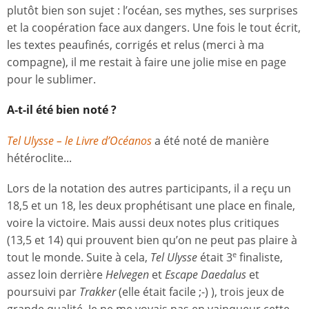
plutôt bien son sujet : l’océan, ses mythes, ses surprises
et la coopération face aux dangers. Une fois le tout écrit,
les textes peaufinés, corrigés et relus (merci à ma
compagne), il me restait à faire une jolie mise en page
pour le sublimer.
A-t-il été bien noté ?
Tel Ulysse – le Livre d’Océanos
a été noté de manière
hétéroclite...
Lors de la notation des autres participants, il a reçu un
18,5 et un 18, les deux prophétisant une place en finale,
voire la victoire. Mais aussi deux notes plus critiques
(13,5 et 14) qui prouvent bien qu’on ne peut pas plaire à
tout le monde. Suite à cela,
Tel Ulysse
était 3
finaliste,
e
assez loin derrière
Helvegen
et
Escape Daedalus
et
poursuivi par
Trakker
(elle était facile ;-) ), trois jeux de
grande qualité. Je ne me voyais pas en vainqueur cette