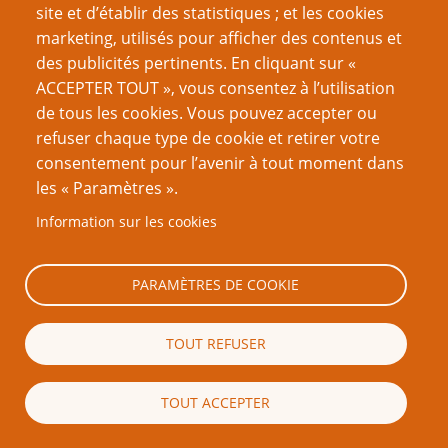
site et d’établir des statistiques ; et les cookies
envie de lire un jeu plein de fautes, avec des phrases
marketing, utilisés pour afficher des contenus et
peu claires ou mal construites. Ce que vous livrez au
des publicités pertinents. En cliquant sur «
final – avant d’être un Jeu de Rôle – c’est un texte.
ACCEPTER TOUT », vous consentez à l’utilisation
Celui-ci doit être rédigé avec toute votre attention et
de tous les cookies. Vous pouvez accepter ou
au mieux de vos capacités.
refuser chaque type de cookie et retirer votre
Ne vous lancez pas dans une mise en page chiadée
consentement pour l’avenir à tout moment dans
tant que votre texte n’est pas impeccable : il n’y a rien
les « Paramètres ».
de plus enrageant que d’avoir un « joli » jeu dans
lequel il y a des erreurs grossières, des fautes
Information sur les cookies
inexcusables, voire des lettres ou des mots
manquants !
PARAMÈTRES DE COOKIE
Si vous ne savez pas faire une mise en page « pro », ce
n’est pas grave : c’est le jeu que l’on évalue, pas son
TOUT REFUSER
aspect. Un simple texte sous Word, propre, lisible,
aéré et sans fautes, comme
Malice
, vainqueur du 3FF4,
TOUT ACCEPTER
ne vous « coûtera » pas de points, au contraire.