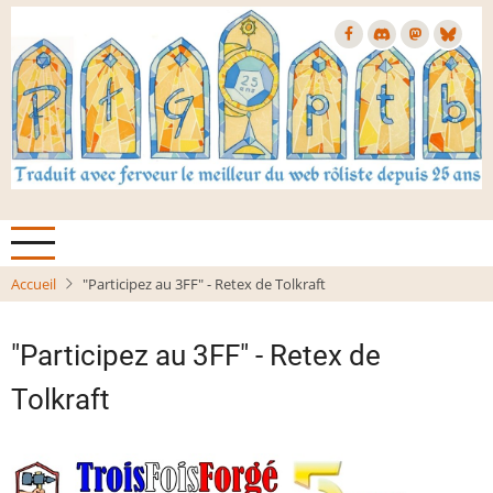
Aller
au
contenu
principal
Accueil
"Participez au 3FF" - Retex de Tolkraft
"Participez au 3FF" - Retex de
Tolkraft