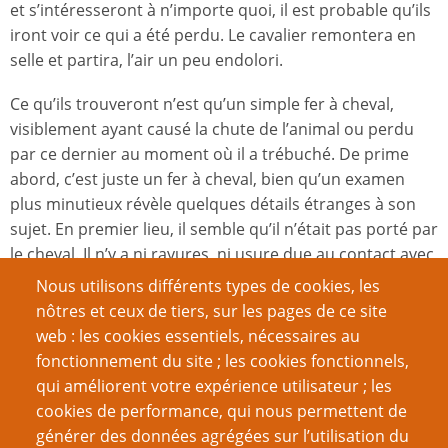
et s’intéresseront à n’importe quoi, il est probable qu’ils
iront voir ce qui a été perdu. Le cavalier remontera en
selle et partira, l’air un peu endolori.
Ce qu’ils trouveront n’est qu’un simple fer à cheval,
visiblement ayant causé la chute de l’animal ou perdu
par ce dernier au moment où il a trébuché. De prime
abord, c’est juste un fer à cheval, bien qu’un examen
plus minutieux révèle quelques détails étranges à son
sujet. En premier lieu, il semble qu’il n’était pas porté par
le cheval. Il n’y a ni rayures, ni usure due au contact avec
les pierres des routes et les pavés des rues. Ensuite, le
Nous utilisons différents types de cookies, les
fer semble bien plus léger qu’un fer à cheval normal.
nôtres et ceux de tiers, sur les pages de ce site
web : les cookies essentiels, nécessaires au
Mais ça ne s’arrête pas là, bien que ses autres capacités
fonctionnement du site ; les cookies fonctionnels,
ne soient découvertes que grâce à des recherches plus
qui améliorent votre expérience utilisateur ; les
poussées. S’ils essaient d’endommager le fer, ils
cookies de performance, qui nous permettent de
découvriront qu’il est apparemment indestructible, au
générer des données agrégées sur l’utilisation du