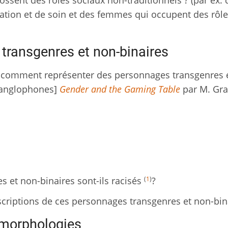
ssent des rôles sociaux non-traditionnels ? (par ex. 
tion et de soin et des femmes qui occupent des rôle
transgenres et non-binaires
ur comment représenter des personnages transgenres 
s [anglophones]
Gender and the Gaming Table
par M. Gra
(
1
)
s et non-binaires sont-ils racisés
?
scriptions de ces personnages transgenres et non-bin
 morphologies