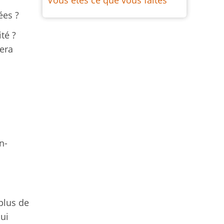
Vous êtes ce que vous faites
ées ?
té ?
sera
n-
plus de
qui